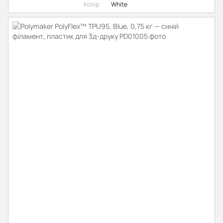
Колір
White