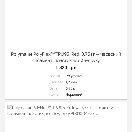
2
Polymaker PolyFlex™ TPU95, Red, 0,75 кг — червоний
філамент, пластик для 3д-друку
1 820 грн
Бренд
Polymaker
Діаметр
1,75 мм
Вага
0,75 кг
Колір
Червоний