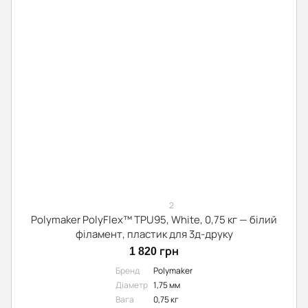
2
Polymaker PolyFlex™ TPU95, White, 0,75 кг — білий
філамент, пластик для 3д-друку
1 820 грн
Бренд
Polymaker
Діаметр
1,75 мм
Вага
0,75 кг