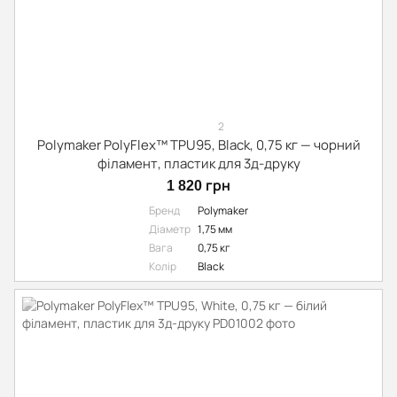
2
Polymaker PolyFlex™ TPU95, Black, 0,75 кг — чорний
філамент, пластик для 3д-друку
1 820 грн
Бренд
Polymaker
Діаметр
1,75 мм
Вага
0,75 кг
Колір
Black