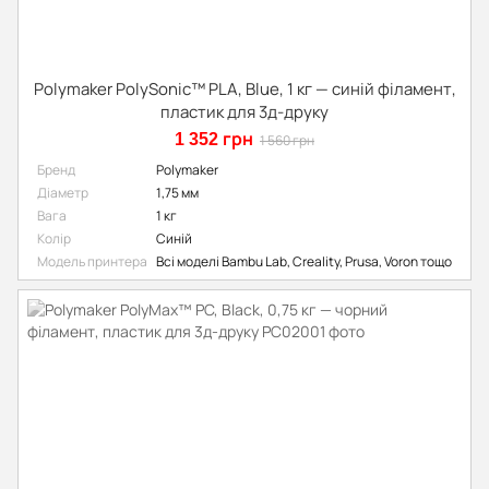
Polymaker PolySonic™ PLA, Blue, 1 кг — синій філамент,
пластик для 3д-друку
1 352 грн
1 560 грн
Бренд
Polymaker
Діаметр
1,75 мм
Вага
1 кг
Колір
Синій
Модель принтера
Всі моделі Bambu Lab, Creality, Prusa, Voron тощо