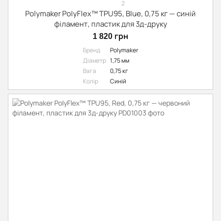
2
Polymaker PolyFlex™ TPU95, Blue, 0,75 кг — синій
філамент, пластик для 3д-друку
1 820 грн
Бренд
Polymaker
Діаметр
1,75 мм
Вага
0,75 кг
Колір
Синій