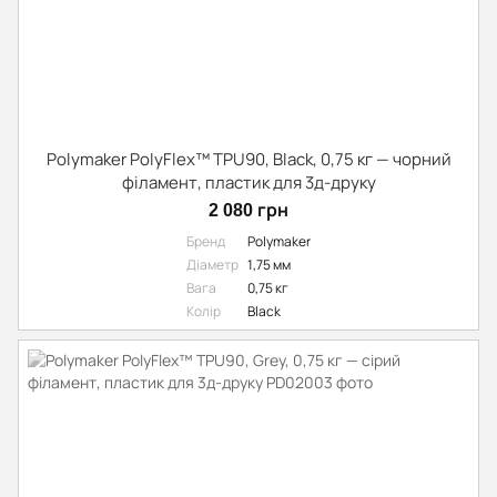
Polymaker PolyFlex™ TPU90, Black, 0,75 кг — чорний
філамент, пластик для 3д-друку
2 080 грн
Бренд
Polymaker
Діаметр
1,75 мм
Вага
0,75 кг
Колір
Black