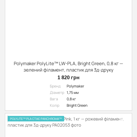
Polymaker PolyLite™ LW-PLA, Bright Green, 0,8 кг —
зелений філамент, пластик для 3д-друку
1 820 грн
Бренд
Polymaker
Діаметр
1,75 мм
Вага
0,8 кг
Колір
Bright Green
POLYLITE™ PLA СТАЄ PANCHROMA™