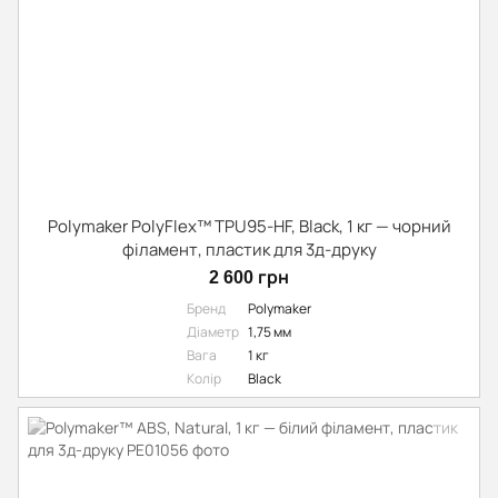
Polymaker PolyFlex™ TPU95-HF, Black, 1 кг — чорний
філамент, пластик для 3д-друку
2 600 грн
Бренд
Polymaker
Діаметр
1,75 мм
Вага
1 кг
Колір
Black