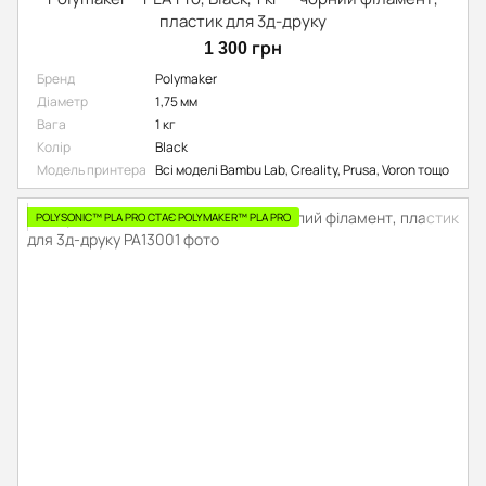
пластик для 3д-друку
1 300 грн
Бренд
Polymaker
Діаметр
1,75 мм
Вага
1 кг
Колір
Black
Модель принтера
Всі моделі Bambu Lab, Creality, Prusa, Voron тощо
POLYSONIC™ PLA PRO СТАЄ POLYMAKER™ PLA PRO