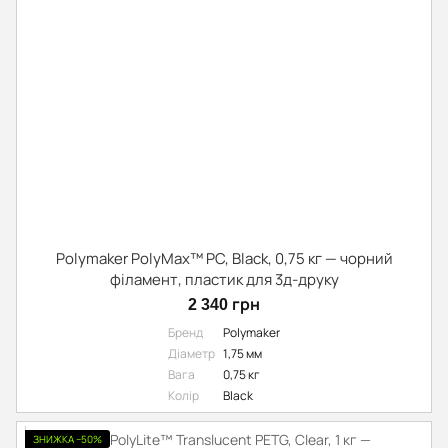
Polymaker PolyMax™ PC, Black, 0,75 кг — чорний
філамент, пластик для 3д-друку
2 340 грн
Бренд
Polymaker
Діаметр
1,75 мм
Вага
0,75 кг
Колір
Black
ЗНИЖКА −50%