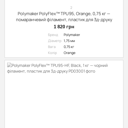
2
Polymaker PolyFlex™ TPU95, Orange, 0,75 кг —
помаранчевий філамент, пластик для 3д-друку
1 820 грн
Бренд
Polymaker
Діаметр
1,75 мм
Вага
0,75 кг
Колір
Orange