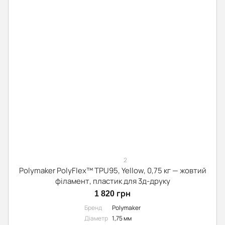
2
Polymaker PolyFlex™ TPU95, Yellow, 0,75 кг — жовтий
філамент, пластик для 3д-друку
1 820 грн
Бренд
Polymaker
Діаметр
1,75 мм