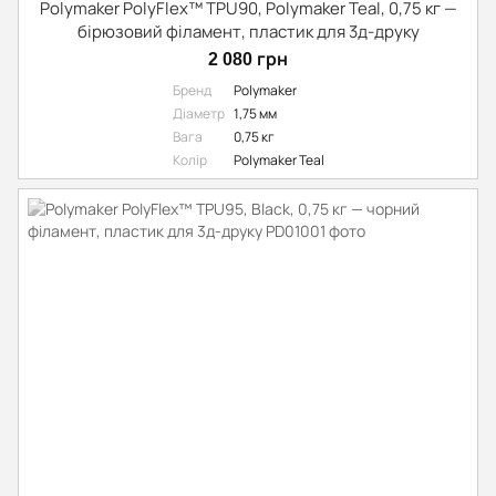
Polymaker PolyFlex™ TPU90, Polymaker Teal, 0,75 кг —
бірюзовий філамент, пластик для 3д-друку
2 080 грн
Бренд
Polymaker
Діаметр
1,75 мм
Вага
0,75 кг
Колір
Polymaker Teal