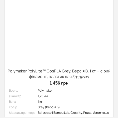
Polymaker PolyLite™ CosPLA Grey, Версія B, 1 кг — сірий
філамент, пластик для 3д-друку
1 456 грн
Бренд
Polymaker
Діаметр
1,75 мм
Вага
1 кг
Колір
Grey (Версія Б)
Модель принтера
Всі моделі Bambu Lab, Creality, Prusa, Voron тощо