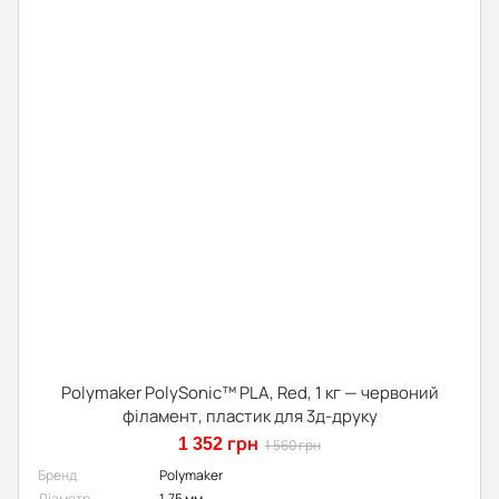
Polymaker PolySonic™ PLA, Red, 1 кг — червоний
філамент, пластик для 3д-друку
1 352 грн
1 560 грн
Бренд
Polymaker
Діаметр
1,75 мм