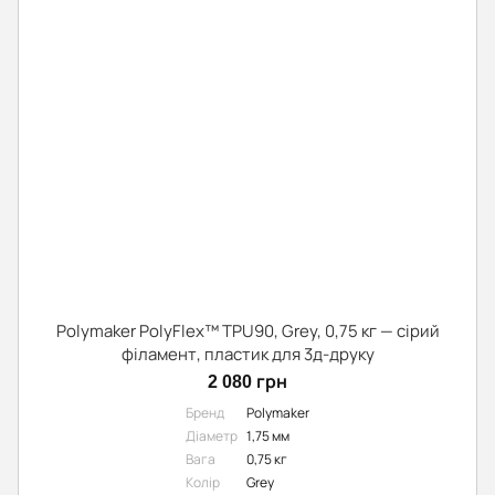
Polymaker PolyFlex™ TPU90, Grey, 0,75 кг — сірий
філамент, пластик для 3д-друку
2 080 грн
Бренд
Polymaker
Діаметр
1,75 мм
Вага
0,75 кг
Колір
Grey