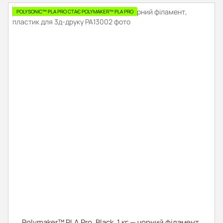
POLYSONIC™ PLA PRO СТАЄ POLYMAKER™ PLA PRO
Polymaker™ PLA Pro, Black, 1 кг — чорний філамент,