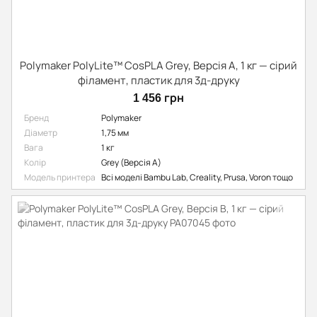
Polymaker PolyLite™ CosPLA Grey, Версія A, 1 кг — сірий
філамент, пластик для 3д-друку
1 456 грн
Бренд
Polymaker
Діаметр
1,75 мм
Вага
1 кг
Колір
Grey (Версія А)
Модель принтера
Всі моделі Bambu Lab, Creality, Prusa, Voron тощо