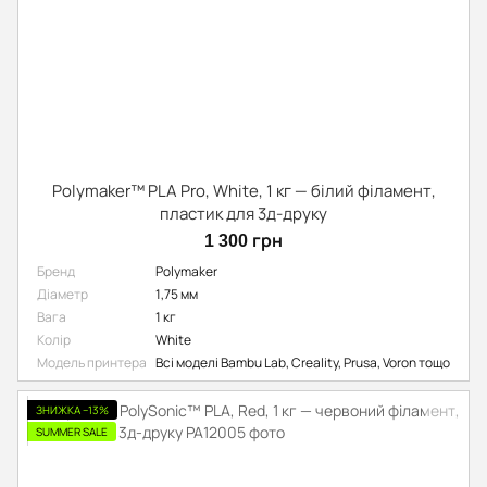
Polymaker™ PLA Pro, White, 1 кг — білий філамент,
пластик для 3д-друку
1 300 грн
Бренд
Polymaker
Діаметр
1,75 мм
Вага
1 кг
Колір
White
Модель принтера
Всі моделі Bambu Lab, Creality, Prusa, Voron тощо
ЗНИЖКА −13%
SUMMER SALE