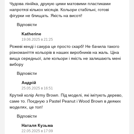
Чудова лінійка, друкую цими матовими пластиками
напротязі кількох місяців. Кольори стабільні, готові
фігурки не блищать. Якість на висоті!
Відповісти
Katherine
19.06.2025 в 21:25
Рожеві кенді і сакура це просто скарб! Не бачила такого
різноманіття кольорів в наших виробників на жаль. Ціна
вища середньої, але кольори і якість не залишають мені
вибору
Відповісти
Андрій
25.05.2025 в 16:51
Крутий колір Army Brown. Під моделі, які імітують дерево,
саме то. Поєдную з Pastel Peanut і Wood Brown в деяких
моделях, це топ!
Відповісти
Наталя Кузьма
22.05.2025 в 17:09