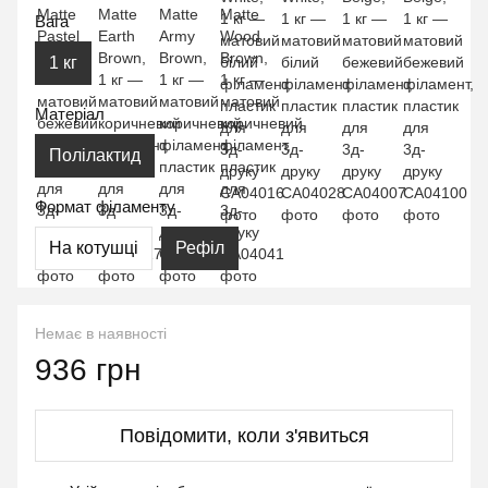
Вага
1 кг
Матеріал
Полілактид
Формат філаменту
На котушці
Рефіл
Немає в наявності
936 грн
Повідомити, коли з'явиться