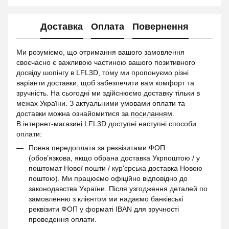
Доставка
Оплата
Повернення
Ми розуміємо, що отримання вашого замовлення
своєчасно є важливою частиною вашого позитивного
досвіду шопінгу в LFL3D, тому ми пропонуємо різні
варіанти доставки, щоб забезпечити вам комфорт та
зручність. На сьогодні ми здійснюємо доставку тільки в
межах України. З актуальними умовами оплати та
доставки можна ознайомитися за
посиланням
.
В інтернет-магазині LFL3D доступні наступні способи
оплати:
Повна передоплата за реквізитами ФОП
(обов’язкова, якщо обрана доставка Укрпоштою / у
поштомат Нової пошти / кур'єрська доставка Новою
поштою). Ми працюємо офіційно відповідно до
законодавства України. Після узгодження деталей по
замовленню з клієнтом ми надаємо банківські
реквізити ФОП у форматі IBAN для зручності
проведення оплати.