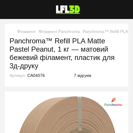
Філамент
Філамент Panchroma
Panchroma™ Refill PLA Ma
Panchroma™ Refill PLA Matte
Pastel Peanut, 1 кг — матовий
бежевий філамент, пластик для
3д-друку
Артикул:
CA04076
7 відгуків