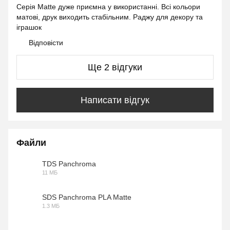
Серія Matte дуже приємна у використанні. Всі кольори
матові, друк виходить стабільним. Раджу для декору та
іграшок
Відповісти
Ще 2 відгуки
Написати відгук
Файли
TDS Panchroma
11 МБ
PDF
SDS Panchroma PLA Matte
1.3 МБ
PDF