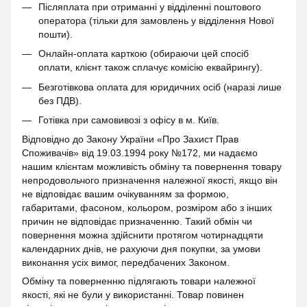
Післяплата при отриманні у відділенні поштового
оператора (тільки для замовлень у відділення Нової
пошти).
Онлайн-оплата карткою (обираючи цей спосіб
оплати, клієнт також сплачує комісію еквайрингу).
Безготівкова оплата для юридичних осіб (наразі лише
без ПДВ).
Готівка при самовивозі з офісу в м. Київ.
Відповідно до Закону України «Про Захист Прав
Споживачів» від 19.03.1994 року №172, ми надаємо
нашим клієнтам можливість обміну та повернення товару
непродовольчого призначення належної якості, якщо він
не відповідає вашим очікуванням за формою,
габаритами, фасоном, кольором, розміром або з інших
причин не відповідає призначенню. Такий обмін чи
повернення можна здійснити протягом чотирнадцяти
календарних днів, не рахуючи дня покупки, за умови
виконання усіх вимог, передбачених Законом.
Обміну та поверненню підлягають товари належної
якості, які не були у використанні. Товар повинен