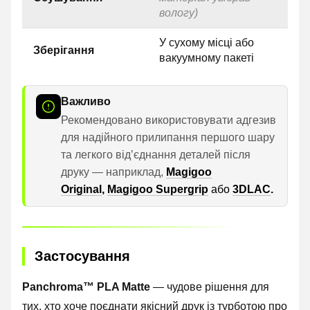
вологу)
У сухому місці або
Зберігання
вакуумному пакеті
Важливо
Рекомендовано використовувати адгезив
для надійного прилипання першого шару
та легкого відʼєднання деталей після
друку — наприклад,
Magigoo
Original
,
Magigoo Supergrip
або
3DLAC
.
Застосування
Panchroma™ PLA Matte
— чудове рішення для
тих, хто хоче поєднати якісний друк із турботою про