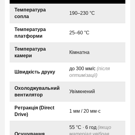
Температура
190–230 °C
сопла
Температура
25–60 °C
платформи
Температура
Кімнатна
камери
до 300 мм/с
(після
Швидкість друку
оптимізації)
Охолоджувальний
Увімкнений
вентилятор
Ретракція (Direct
1 мм / 20 мм·с
Drive)
55 °C · 6 год
(якщо
Осушування
матеріал увібрав