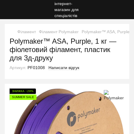
Філамент
Філамент Polymaker
Polymaker™ ASA, Purple, 1
Polymaker™ ASA, Purple, 1 кг —
фіолетовий філамент, пластик
для 3д-друку
Артикул:
PF01008
Написати відгук
ЗНИЖКА −29%
SUMMER SALE