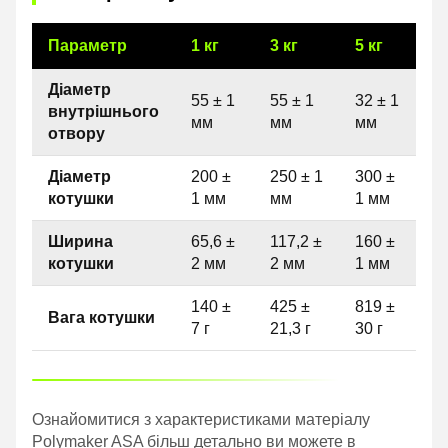
Параметр
1 кг
3 кг
5 кг
Діаметр
55 ± 1
55 ± 1
32 ± 1
внутрішнього
мм
мм
мм
отвору
Діаметр
200 ±
250 ± 1
300 ±
котушки
1 мм
мм
1 мм
Ширина
65,6 ±
117,2 ±
160 ±
котушки
2 мм
2 мм
1 мм
140 ±
425 ±
819 ±
Вага котушки
7 г
21,3 г
30 г
Ознайомитися з характеристиками матеріалу
Polymaker ASA більш детально ви можете в