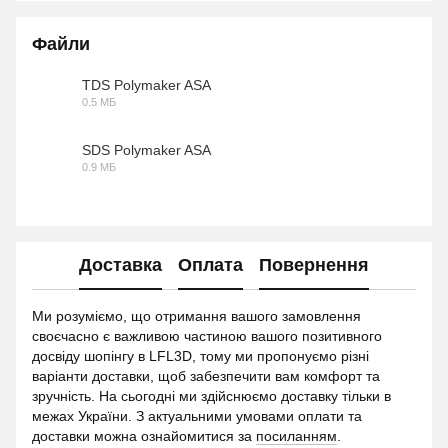
Файли
TDS Polymaker ASA
0.5 МБ
PDF
SDS Polymaker ASA
0.9 МБ
PDF
Доставка
Оплата
Повернення
Ми розуміємо, що отримання вашого замовлення
своєчасно є важливою частиною вашого позитивного
досвіду шопінгу в LFL3D, тому ми пропонуємо різні
варіанти доставки, щоб забезпечити вам комфорт та
зручність. На сьогодні ми здійснюємо доставку тільки в
межах України. З актуальними умовами оплати та
доставки можна ознайомитися за
посиланням
.