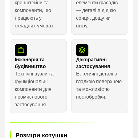
кронштейни та
елементи фасадів
компоненти, що
— деталі під дією
працюють у
сонця, дощу чи
складних умовах.
вітру.
Інженерія та
Декоративні
будівництво
застосування
Технічні вузли та
Естетичні деталі з
функціональні
гладкою поверхнею
компоненти для
та можливістю
промислового
постобробки.
застосування.
Розміри котушки