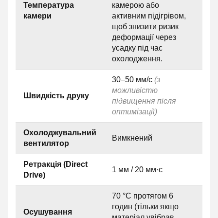
Температура
камерою або
камери
активним підігрівом,
щоб знизити ризик
деформації через
усадку під час
охолодження.
30–50 мм/с
(з
можливістю
Швидкість друку
підвищення після
оптимізації)
Охолоджувальний
Вимкнений
вентилятор
Ретракція (Direct
1 мм / 20 мм·с
Drive)
70 °C протягом 6
годин (тільки якщо
Осушування
матеріал увібрав