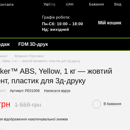
Укр
Eng
UAH
Бажання
Вхід
Контакти
Графік роботи:
Мій кошик
Пн-Сб: 10:00 – 18:00
Нд: вихідний
одаж
FDM 3D-друк
амент
Філамент Polymaker
Yellow, 1 кг — жовтий філамент, пластик для 3д-друку
ker™ ABS, Yellow, 1 кг — жовтий
нт, пластик для 3д-друку
ості
Артикул: PE01006
Написати відгук
грн
1 559 грн
В бажання
я відображення накопичувальної знижки