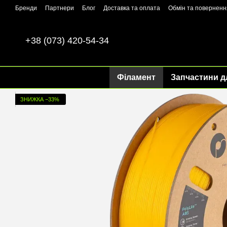
Перейти до основного контенту
Бренди
Партнери
Блог
Доставка та оплата
Обмін та поверненн
+38 (073) 420-54-34
Філамент
Запчастини д
ЗНИЖКА −33%