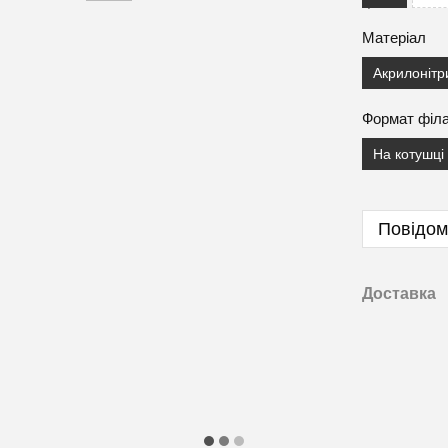
Матеріал
Акрилонітр
Формат філ
На котушці
Повідом
Доставка