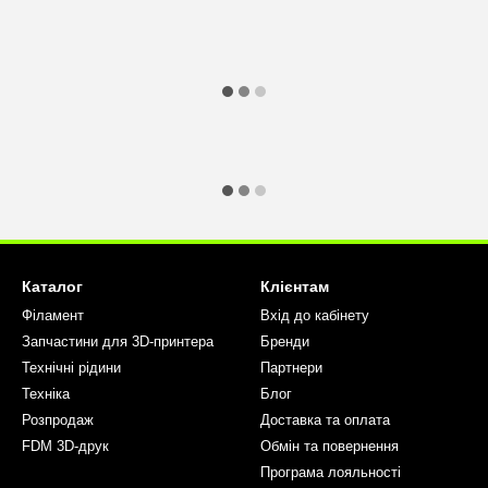
Каталог
Клієнтам
Філамент
Вхід до кабінету
Запчастини для 3D-принтера
Бренди
Технічні рідини
Партнери
Техніка
Блог
Розпродаж
Доставка та оплата
FDM 3D-друк
Обмін та повернення
Програма лояльності