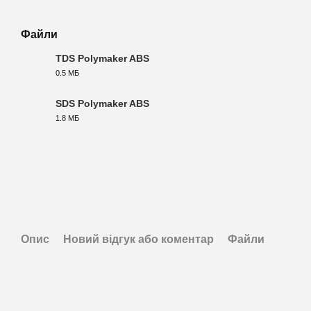
Файли
TDS Polymaker ABS
0.5 МБ
PDF
SDS Polymaker ABS
1.8 МБ
PDF
Опис
Новий відгук або коментар
Файли