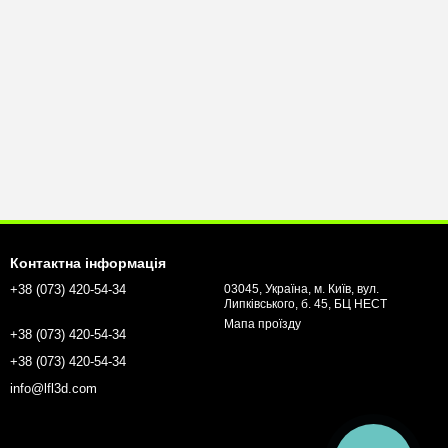
Контактна інформація
+38 (073) 420-54-34
03045, Україна, м. Київ, вул.
Липківського, б. 45, БЦ НЕСТ
Мапа проїзду
+38 (073) 420-54-34
+38 (073) 420-54-34
info@lfl3d.com