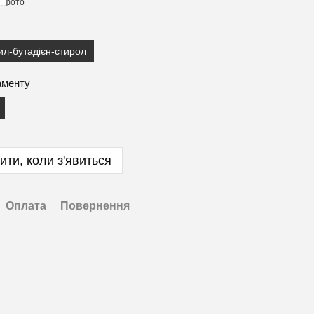
ил-бутадієн-стирол
аменту
ити, коли з'явиться
Оплата
Повернення