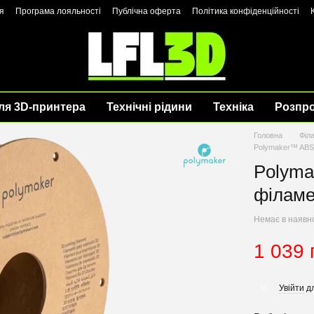
я
Програма лояльності
Публічна оферта
Політика конфіденційності
ля 3D-принтера
Технічні рідини
Техніка
Розпр
Головна
Філ
Polymaker™ ABS, 
Polyma
філаме
Немає в наявн
1 039 
Увійти
дл
%