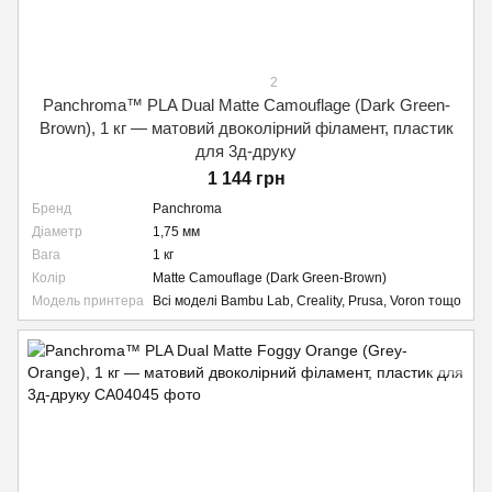
2
Panchroma™ PLA Dual Matte Camouflage (Dark Green-
Brown), 1 кг — матовий двоколірний філамент, пластик
для 3д-друку
1 144 грн
Бренд
Panchroma
Діаметр
1,75 мм
Вага
1 кг
Колір
Matte Camouflage (Dark Green-Brown)
Модель принтера
Всі моделі Bambu Lab, Creality, Prusa, Voron тощо