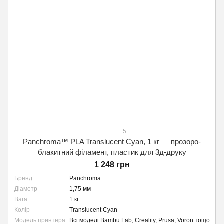
5
Panchroma™ PLA Translucent Cyan, 1 кг — прозоро-
блакитний філамент, пластик для 3д-друку
1 248 грн
Бренд
Panchroma
Діаметр
1,75 мм
Вага
1 кг
Колір
Translucent Cyan
Модель принтера
Всі моделі Bambu Lab, Creality, Prusa, Voron тощо