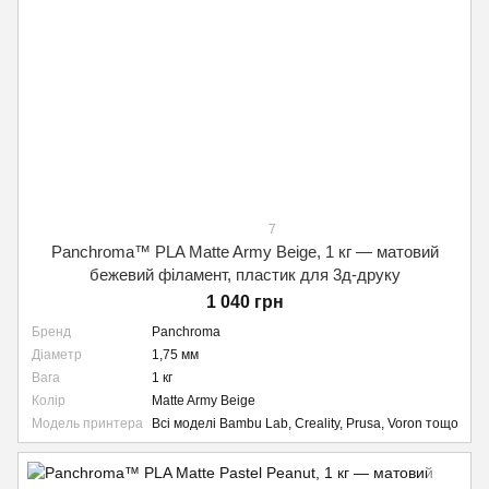
7
Panchroma™ PLA Matte Army Beige, 1 кг — матовий
бежевий філамент, пластик для 3д-друку
1 040 грн
Бренд
Panchroma
Діаметр
1,75 мм
Вага
1 кг
Колір
Matte Army Beige
Модель принтера
Всі моделі Bambu Lab, Creality, Prusa, Voron тощо