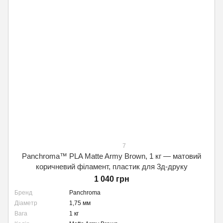
7
Panchroma™ PLA Matte Army Brown, 1 кг — матовий
коричневий філамент, пластик для 3д-друку
1 040 грн
Бренд
Panchroma
Діаметр
1,75 мм
Вага
1 кг