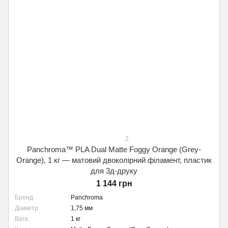
2
Panchroma™ PLA Dual Matte Foggy Orange (Grey-
Orange), 1 кг — матовий двоколірний філамент, пластик
для 3д-друку
1 144 грн
Бренд
Panchroma
Діаметр
1,75 мм
Вага
1 кг