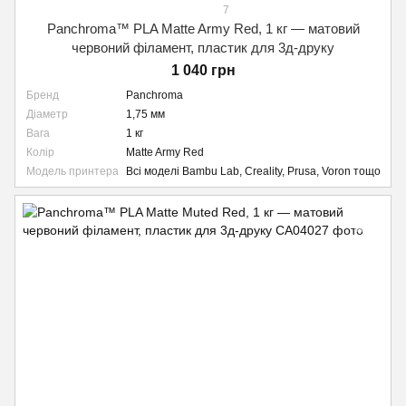
7
Panchroma™ PLA Matte Army Red, 1 кг — матовий
червоний філамент, пластик для 3д-друку
1 040 грн
Бренд
Panchroma
Діаметр
1,75 мм
Вага
1 кг
Колір
Matte Army Red
Модель принтера
Всі моделі Bambu Lab, Creality, Prusa, Voron тощо