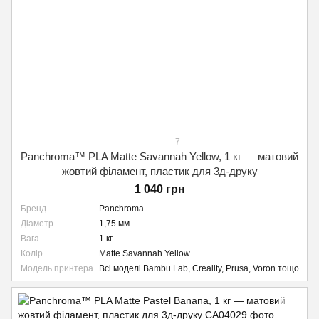
7
Panchroma™ PLA Matte Savannah Yellow, 1 кг — матовий
жовтий філамент, пластик для 3д-друку
1 040 грн
Бренд
Panchroma
Діаметр
1,75 мм
Вага
1 кг
Колір
Matte Savannah Yellow
Модель принтера
Всі моделі Bambu Lab, Creality, Prusa, Voron тощо