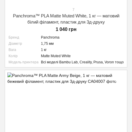
7
Panchroma™ PLA Matte Muted White, 1 кг — матовий
білий філамент, пластик для 3д-друку
1 040 грн
Бренд
Panchroma
Діаметр
1,75 мм
Вага
1 кг
Колір
Matte Muted White
Модель принтера
Всі моделі Bambu Lab, Creality, Prusa, Voron тощо