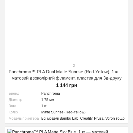
2
Panchroma™ PLA Dual Matte Sunrise (Red-Yellow), 1 кг —
матовий двоколірний філамент, пластик для 3д-друку
1 144 грн
Бренд
Panchroma
Діаметр
1,75 мм
Вага
1 кг
Колір
Matte Sunrise (Red-Yellow)
Модель принтера
Всі моделі Bambu Lab, Creality, Prusa, Voron тощо