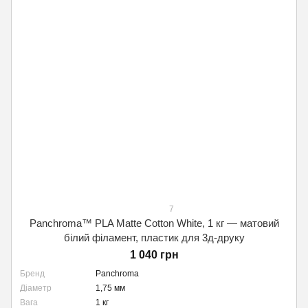
7
Panchroma™ PLA Matte Cotton White, 1 кг — матовий
білий філамент, пластик для 3д-друку
1 040 грн
Бренд
Panchroma
Діаметр
1,75 мм
Вага
1 кг