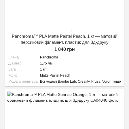
7
Panchroma™ PLA Matte Pastel Peach, 1 кг — матовий
персиковий філамент, пластик для 3д-друку
1 040 грн
Бренд
Panchroma
Діаметр
1,75 мм
Вага
1 кг
Колір
Matte Pastel Peach
Модель принтера
Всі моделі Bambu Lab, Creality, Prusa, Voron тощо