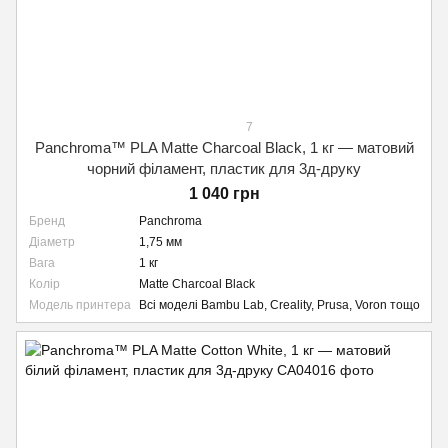
7
Panchroma™ PLA Matte Charcoal Black, 1 кг — матовий
чорний філамент, пластик для 3д-друку
1 040 грн
Бренд
Panchroma
Діаметр
1,75 мм
Вага
1 кг
Колір
Matte Charcoal Black
Модель принтера
Всі моделі Bambu Lab, Creality, Prusa, Voron тощо