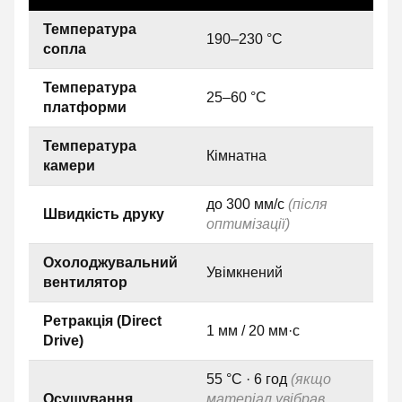
Температура
190–230 °C
сопла
Температура
25–60 °C
платформи
Температура
Кімнатна
камери
до 300 мм/с
(після
Швидкість друку
оптимізації)
Охолоджувальний
Увімкнений
вентилятор
Ретракція (Direct
1 мм / 20 мм·с
Drive)
55 °C · 6 год
(якщо
Осушування
матеріал увібрав