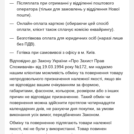
Післяплата при отриманні у відділенні поштового
оператора (тільки для замовлень у відділення Нової
пошти).
Онлайн-оплата карткою (обираючи цей спосіб
оплати, клієнт також сплачує комісію еквайрингу).
Безготівкова оплата для юридичних осіб (наразі лише
без ПДВ).
Готівка при самовивозі з офісу в м. Київ.
Відповідно до Закону України «Про Захист Прав
Споживачів» від 19.03.1994 року №172, ми надаємо
нашим клієнтам можливість обміну та повернення товару
непродовольчого призначення належної якості, якщо він
не відповідає вашим очікуванням за формою,
габаритами, фасоном, кольором, розміром або з інших
причин не відповідає призначенню. Такий обмін чи
повернення можна здійснити протягом чотирнадцяти
календарних днів, не рахуючи дня покупки, за умови
виконання усіх вимог, передбачених Законом.
Обміну та поверненню підлягають товари належної
якості, які не були у використанні. Товар повинен