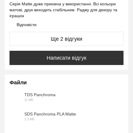
Серія Matte дуже приємна у використанні. Всі кольори
матові, друк виходить стабільним. Раджу для декору та
іграшок
Відповісти
Ще 2 відгуки
Написати відгук
Файли
TDS Panchroma
11 МБ
PDF
SDS Panchroma PLA Matte
1.3 МБ
PDF