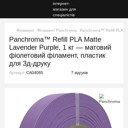
Філамент
Філамент Panchroma
Panchroma™ Refill PLA Ma
Panchroma™ Refill PLA Matte
Lavender Purple, 1 кг — матовий
фіолетовий філамент, пластик
для 3д-друку
Артикул:
CA04085
7 відгуків