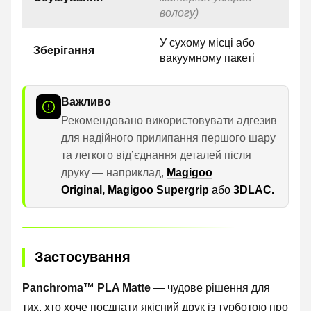
вологу)
У сухому місці або
Зберігання
вакуумному пакеті
Важливо
Рекомендовано використовувати адгезив
для надійного прилипання першого шару
та легкого відʼєднання деталей після
друку — наприклад,
Magigoo
Original
,
Magigoo Supergrip
або
3DLAC
.
Застосування
Panchroma™ PLA Matte
— чудове рішення для
тих, хто хоче поєднати якісний друк із турботою про