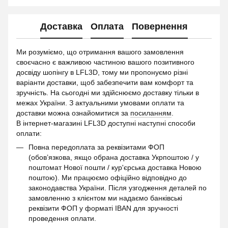
Доставка
Оплата
Повернення
Ми розуміємо, що отримання вашого замовлення
своєчасно є важливою частиною вашого позитивного
досвіду шопінгу в LFL3D, тому ми пропонуємо різні
варіанти доставки, щоб забезпечити вам комфорт та
зручність. На сьогодні ми здійснюємо доставку тільки в
межах України. З актуальними умовами оплати та
доставки можна ознайомитися за
посиланням
.
В інтернет-магазині LFL3D доступні наступні способи
оплати:
Повна передоплата за реквізитами ФОП
(обов’язкова, якщо обрана доставка Укрпоштою / у
поштомат Нової пошти / кур'єрська доставка Новою
поштою). Ми працюємо офіційно відповідно до
законодавства України. Після узгодження деталей по
замовленню з клієнтом ми надаємо банківські
реквізити ФОП у форматі IBAN для зручності
проведення оплати.