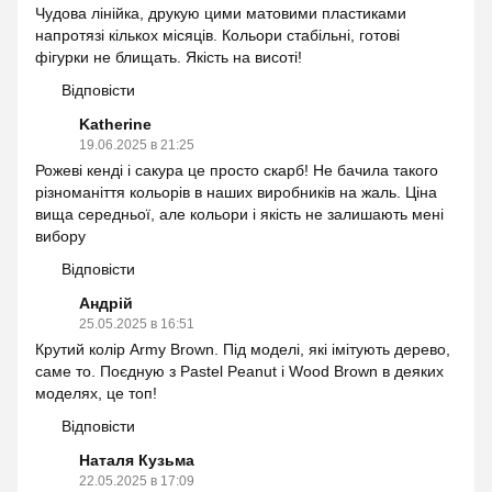
Чудова лінійка, друкую цими матовими пластиками
напротязі кількох місяців. Кольори стабільні, готові
фігурки не блищать. Якість на висоті!
Відповісти
Katherine
19.06.2025 в 21:25
Рожеві кенді і сакура це просто скарб! Не бачила такого
різноманіття кольорів в наших виробників на жаль. Ціна
вища середньої, але кольори і якість не залишають мені
вибору
Відповісти
Андрій
25.05.2025 в 16:51
Крутий колір Army Brown. Під моделі, які імітують дерево,
саме то. Поєдную з Pastel Peanut і Wood Brown в деяких
моделях, це топ!
Відповісти
Наталя Кузьма
22.05.2025 в 17:09