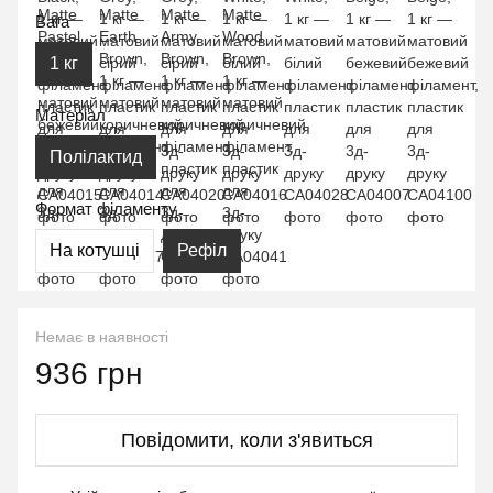
Вага
1 кг
Матеріал
Полілактид
Формат філаменту
На котушці
Рефіл
Немає в наявності
936 грн
Повідомити, коли з'явиться