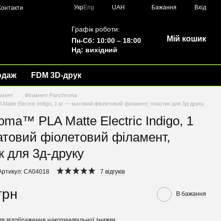
Укр
Eng
UAH
Бажання
Вхід
Контакти
Графік роботи:
Мій кошик
Пн-Сб: 10:00 – 18:00
Нд: вихідний
одаж
FDM 3D-друк
амент
Філамент Panchroma
atte Electric Indigo, 1 кг — матовий фіолетовий філамент, пластик для 3д-друку
oma™ PLA Matte Electric Indigo, 1
атовий фіолетовий філамент,
к для 3д-друку
Артикул: CA04018
7 відгуків
грн
В бажання
я відображення накопичувальної знижки