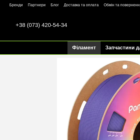
Перейти до основного контенту
Бренди
Партнери
Блог
Доставка та оплата
Обмін та поверненн
+38 (073) 420-54-34
Філамент
Запчастини д