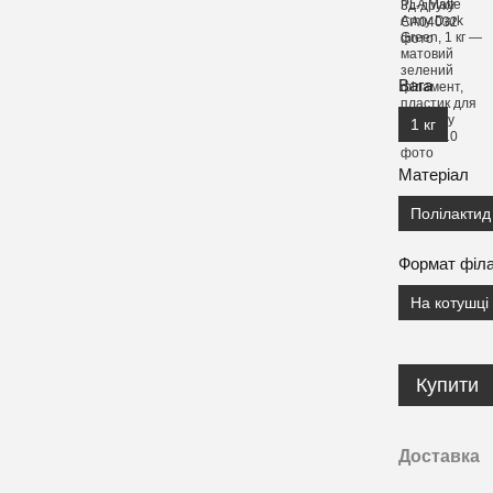
Вага
1 кг
Матеріал
Полілактид
Формат філ
На котушці
Купити
Доставка