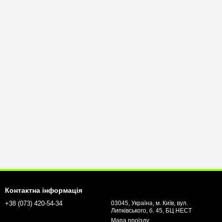
Контактна інформація
+38 (073) 420-54-34
03045, Україна, м. Київ, вул.
Липківського, б. 45, БЦ НЕСТ
Мапа проїзду