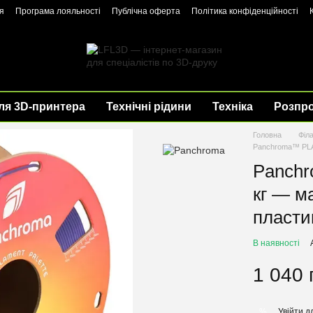
я
Програма лояльності
Публічна оферта
Політика конфіденційності
ля 3D-принтера
Технічні рідини
Техніка
Розпр
Головна
Філ
Panchroma™ PLA M
Panchr
кг — м
пласти
В наявності
1 040 
Увійти
дл
%