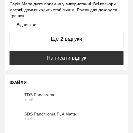
Серія Matte дуже приємна у використанні. Всі кольори
матові, друк виходить стабільним. Раджу для декору та
іграшок
Відповісти
Ще 2 відгуки
Написати відгук
Файли
TDS Panchroma
11 МБ
PDF
SDS Panchroma PLA Matte
1.3 МБ
PDF