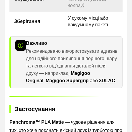
вологу)
У сухому місці або
Зберігання
вакуумному пакеті
Важливо
Рекомендовано використовувати адгезив
для надійного прилипання першого шару
та легкого відʼєднання деталей після
друку — наприклад,
Magigoo
Original
,
Magigoo Supergrip
або
3DLAC
.
Застосування
Panchroma™ PLA Matte
— чудове рішення для
тих, хто хоче поєднати якісний друк із турботою про