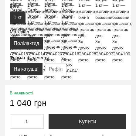
Вага
1 кг
Матеріал
Полілактид
Формат філаменту
На котушці
Рефіл
В наявності
1 040 грн
Купити