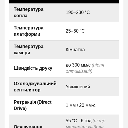
Температура
190–230 °C
сопла
Температура
25–60 °C
платформи
Температура
Кімнатна
камери
до 300 мм/с
(після
Швидкість друку
оптимізації)
Охолоджувальний
Увімкнений
вентилятор
Ретракція (Direct
1 мм / 20 мм·с
Drive)
55 °C · 6 год
(якщо
Осушування
матеріал увібрав