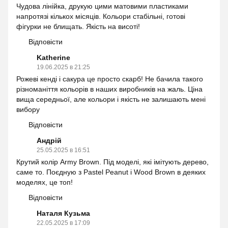
Чудова лінійка, друкую цими матовими пластиками
напротязі кількох місяців. Кольори стабільні, готові
фігурки не блищать. Якість на висоті!
Відповісти
Katherine
19.06.2025 в 21:25
Рожеві кенді і сакура це просто скарб! Не бачила такого
різноманіття кольорів в наших виробників на жаль. Ціна
вища середньої, але кольори і якість не залишають мені
вибору
Відповісти
Андрій
25.05.2025 в 16:51
Крутий колір Army Brown. Під моделі, які імітують дерево,
саме то. Поєдную з Pastel Peanut і Wood Brown в деяких
моделях, це топ!
Відповісти
Наталя Кузьма
22.05.2025 в 17:09