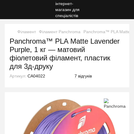
Філамент
Філамент Panchroma
Panchroma™ PLA Matte La
Panchroma™ PLA Matte Lavender
Purple, 1 кг — матовий
фіолетовий філамент, пластик
для 3д-друку
Артикул:
CA04022
7 відгуків