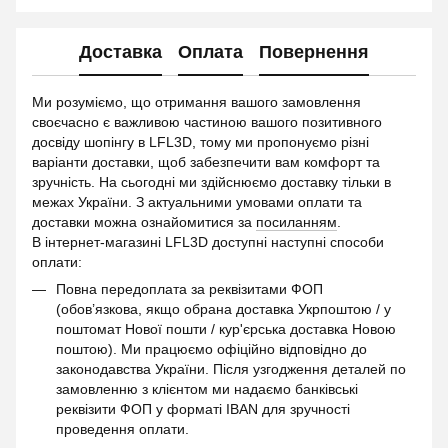
Доставка
Оплата
Повернення
Ми розуміємо, що отримання вашого замовлення
своєчасно є важливою частиною вашого позитивного
досвіду шопінгу в LFL3D, тому ми пропонуємо різні
варіанти доставки, щоб забезпечити вам комфорт та
зручність. На сьогодні ми здійснюємо доставку тільки в
межах України. З актуальними умовами оплати та
доставки можна ознайомитися за
посиланням
.
В інтернет-магазині LFL3D доступні наступні способи
оплати:
Повна передоплата за реквізитами ФОП
(обов’язкова, якщо обрана доставка Укрпоштою / у
поштомат Нової пошти / кур'єрська доставка Новою
поштою). Ми працюємо офіційно відповідно до
законодавства України. Після узгодження деталей по
замовленню з клієнтом ми надаємо банківські
реквізити ФОП у форматі IBAN для зручності
проведення оплати.