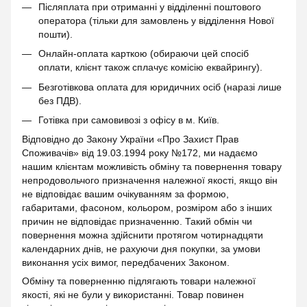
Післяплата при отриманні у відділенні поштового
оператора (тільки для замовлень у відділення Нової
пошти).
Онлайн-оплата карткою (обираючи цей спосіб
оплати, клієнт також сплачує комісію еквайрингу).
Безготівкова оплата для юридичних осіб (наразі лише
без ПДВ).
Готівка при самовивозі з офісу в м. Київ.
Відповідно до Закону України «Про Захист Прав
Споживачів» від 19.03.1994 року №172, ми надаємо
нашим клієнтам можливість обміну та повернення товару
непродовольчого призначення належної якості, якщо він
не відповідає вашим очікуванням за формою,
габаритами, фасоном, кольором, розміром або з інших
причин не відповідає призначенню. Такий обмін чи
повернення можна здійснити протягом чотирнадцяти
календарних днів, не рахуючи дня покупки, за умови
виконання усіх вимог, передбачених Законом.
Обміну та поверненню підлягають товари належної
якості, які не були у використанні. Товар повинен