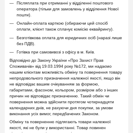
Післяплата при отриманні у відділенні поштового
оператора (тільки для замовлень у відділення Нової
пошти).
Онлайн-оплата карткою (обираючи цей спосіб
оплати, клієнт також сплачує комісію еквайрингу).
Безготівкова оплата для юридичних осіб (наразі лише
без ПДВ).
Готівка при самовивозі з офісу в м. Київ.
Відповідно до Закону України «Про Захист Прав
Споживачів» від 19.03.1994 року №172, ми надаємо
нашим клієнтам можливість обміну та повернення товару
непродовольчого призначення належної якості, якщо він
не відповідає вашим очікуванням за формою,
габаритами, фасоном, кольором, розміром або з інших
причин не відповідає призначенню. Такий обмін чи
повернення можна здійснити протягом чотирнадцяти
календарних днів, не рахуючи дня покупки, за умови
виконання усіх вимог, передбачених Законом.
Обміну та поверненню підлягають товари належної
якості, які не були у використанні. Товар повинен