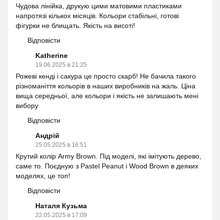
Чудова лінійка, друкую цими матовими пластиками
напротязі кількох місяців. Кольори стабільні, готові
фігурки не блищать. Якість на висоті!
Відповісти
Katherine
19.06.2025 в 21:25
Рожеві кенді і сакура це просто скарб! Не бачила такого
різноманіття кольорів в наших виробників на жаль. Ціна
вища середньої, але кольори і якість не залишають мені
вибору
Відповісти
Андрій
25.05.2025 в 16:51
Крутий колір Army Brown. Під моделі, які імітують дерево,
саме то. Поєдную з Pastel Peanut і Wood Brown в деяких
моделях, це топ!
Відповісти
Наталя Кузьма
22.05.2025 в 17:09