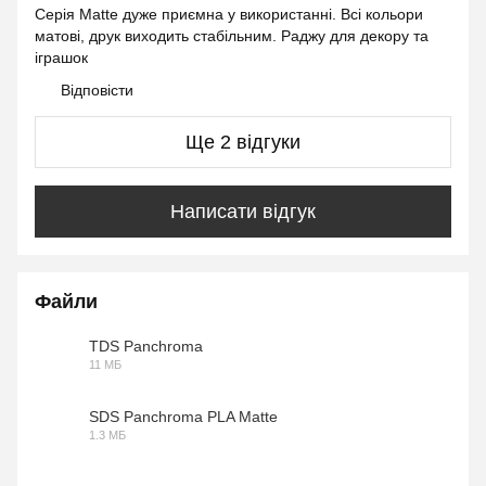
Серія Matte дуже приємна у використанні. Всі кольори
матові, друк виходить стабільним. Раджу для декору та
іграшок
Відповісти
Ще 2 відгуки
Написати відгук
Файли
TDS Panchroma
11 МБ
PDF
SDS Panchroma PLA Matte
1.3 МБ
PDF