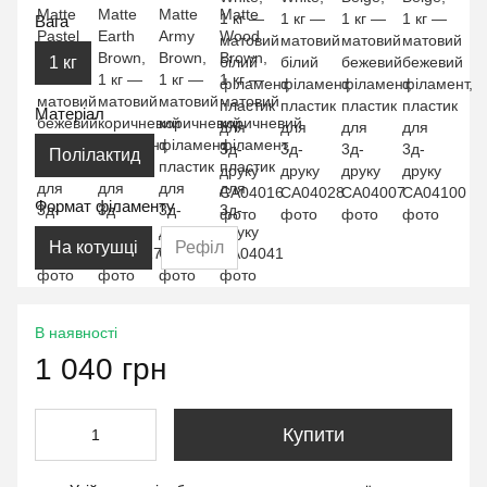
Вага
1 кг
Матеріал
Полілактид
Формат філаменту
На котушці
Рефіл
В наявності
1 040 грн
Купити