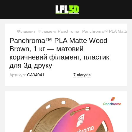
Філамент
Філамент Panchroma
Panchroma™ PLA Matte Wo
Panchroma™ PLA Matte Wood
Brown, 1 кг — матовий
коричневий філамент, пластик
для 3д-друку
Артикул:
CA04041
7 відгуків