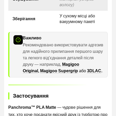
вологу)
У сухому місці або
Зберігання
вакуумному пакеті
Важливо
Рекомендовано використовувати адгезив
для надійного прилипання першого шару
та легкого відʼєднання деталей після
друку — наприклад,
Magigoo
Original
,
Magigoo Supergrip
або
3DLAC
.
Застосування
Panchroma™ PLA Matte
— чудове рішення для
тих, хто хоче поєднати якісний друк із турботою про