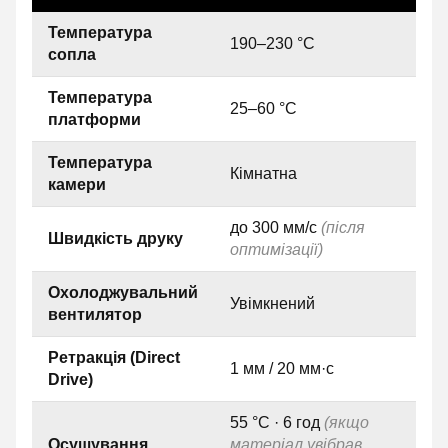
Температура
190–230 °C
сопла
Температура
25–60 °C
платформи
Температура
Кімнатна
камери
до 300 мм/с
(після
Швидкість друку
оптимізації)
Охолоджувальний
Увімкнений
вентилятор
Ретракція (Direct
1 мм / 20 мм·с
Drive)
55 °C · 6 год
(якщо
Осушування
матеріал увібрав