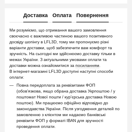
Доставка
Оплата
Повернення
Ми розуміємо, що отримання вашого замовлення
своєчасно є важливою частиною вашого позитивного
досвіду шопінгу в LFL3D, тому ми пропонуємо різні
варіанти доставки, щоб забезпечити вам комфорт та
зручність. На сьогодні ми здійснюємо доставку тільки в
межах України. З актуальними умовами оплати та
доставки можна ознайомитися за
посиланням
.
В інтернет-магазині LFL3D доступні наступні способи
оплати:
Повна передоплата за реквізитами ФОП
(обов’язкова, якщо обрана доставка Укрпоштою / у
поштомат Нової пошти / кур'єрська доставка Новою
поштою). Ми працюємо офіційно відповідно до
законодавства України. Після узгодження деталей по
замовленню з клієнтом ми надаємо банківські
реквізити ФОП у форматі IBAN для зручності
проведення оплати.