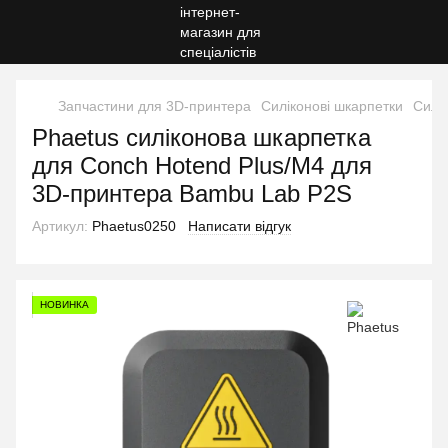
Запчастини для 3D-принтера
Силіконові шкарпетки
Силі
Phaetus силіконова шкарпетка
для Conch Hotend Plus/M4 для
3D-принтера Bambu Lab P2S
Артикул:
Phaetus0250
Написати відгук
НОВИНКА