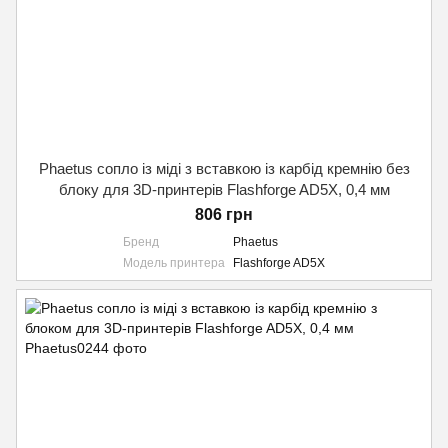
Phaetus сопло із міді з вставкою із карбід кремнію без
блоку для 3D-принтерів Flashforge AD5X, 0,4 мм
806 грн
Бренд
Phaetus
Модель принтера
Flashforge AD5X