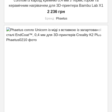
соплом із карбід кремнію 0,4 мм з термістором та
керамічним нагрівачем для 3D-принтера Bambu Lab X1
2 236 грн
Бренд
Phaetus