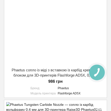
Phaetus сопло із міді з вставкою із карбід кремнію з
блоком для 3D-принтерів Flashforge AD5X, 0,4 мм
986 грн
Бренд
Phaetus
Модель принтера
Flashforge AD5X