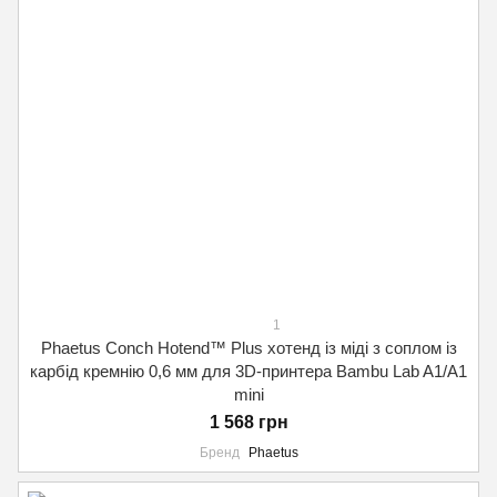
1
Phaetus Conch Hotend™ Plus хотенд із міді з соплом із
карбід кремнію 0,6 мм для 3D-принтера Bambu Lab A1/A1
mini
1 568 грн
Бренд
Phaetus