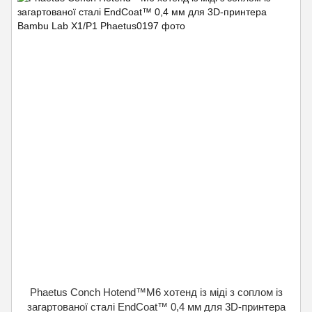
Phaetus Conch Hotend™M6 хотенд із міді з соплом із
загартованої сталі EndCoat™ 0,4 мм для 3D-принтера