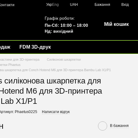
Укр
Eng
UAH
Бажання
Вхід
Контакти
Графік роботи:
Мій кошик
Пн-Сб: 10:00 – 18:00
Нд: вихідний
одаж
FDM 3D-друк
частини для 3D-принтера
Силіконові шкарпетки
петки Phaetus
ова шкарпетка для Conch Hotend M6 для 3D-принтера Bambu Lab X1/P1
s силіконова шкарпетка для
Hotend M6 для 3D-принтера
Lab X1/P1
Артикул: Phaetus0225
Написати відгук
н
В бажання