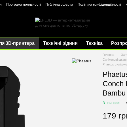
я
Програма лояльності
Публічна оферта
Політика конфіденційності
ля 3D-принтера
Технічні рідини
Техніка
Розпр
Головна
Зап
Силіконові шкар
Phaetus силікон
Phaetu
Conch 
Bambu 
В наявності
179 гр