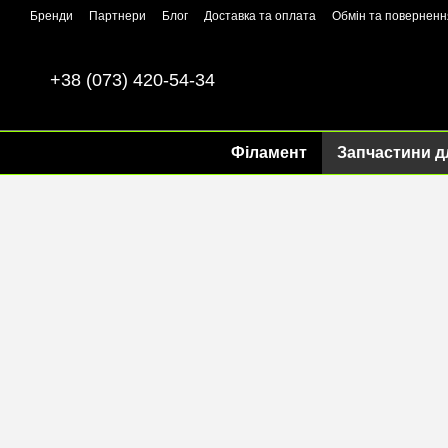
Перейти до основного контенту
Бренди
Партнери
Блог
Доставка та оплата
Обмін та поверненн
+38 (073) 420-54-34
Філамент
Запчастини д