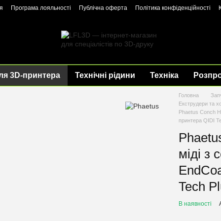
я
Програма лояльності
Публічна оферта
Політика конфіденційності
ля 3D-принтера
Технічні рідини
Техніка
Розпр
Головна
Зап
Екструдери та х
Phaetus Conch Ho
принтера QIDI Te
Phaetu
міді з 
EndCoa
Tech Pl
В наявності