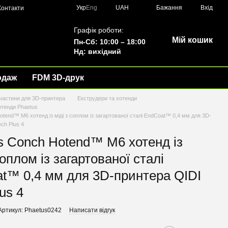
Укр
Eng
UAH
Бажання
Вхід
Контакти
Графік роботи:
Мій кошик
Пн-Сб: 10:00 – 18:00
Нд: вихідний
одаж
FDM 3D-друк
частини для 3D-принтера
Екструдери та хотенди
отенди Phaetus
tend™ M6 хотенд із міді з соплом із загартованої сталі EndCoat™ 0,4 мм для 3D-
ch Plus 4
s Conch Hotend™ M6 хотенд із
соплом із загартованої сталі
t™ 0,4 мм для 3D-принтера QIDI
us 4
Артикул: Phaetus0242
Написати відгук