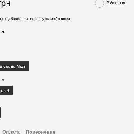
грн
В бажання
я відображення накопичувальної знижки
ла
а сталь, Мідь
ла
lus 4
Оплата
Повернення