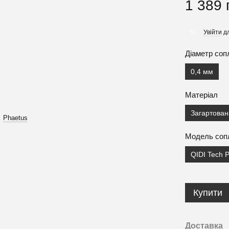
1 389 
Увійти
дл
%
Діаметр соп
0,4 мм
Матеріал
Загартован
Phaetus
Модель соп
QIDI Tech P
Купити
Доставка