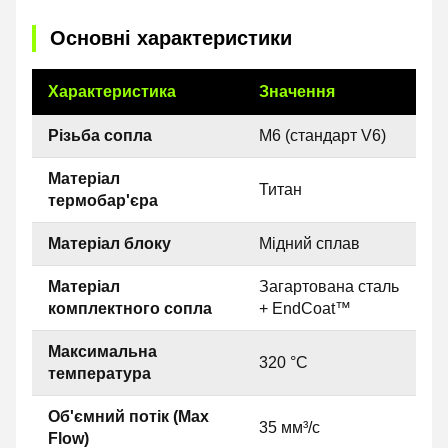
Основні характеристики
Характеристика
Значення
Різьба сопла
M6 (стандарт V6)
Матеріал
Титан
термобар'єра
Матеріал блоку
Мідний сплав
Матеріал
Загартована сталь
комплектного сопла
+ EndCoat™
Максимальна
320 °C
температура
Об'ємний потік (Max
35 мм³/с
Flow)