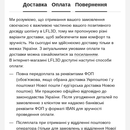
Доставка
Оплата
Повернення
Ми розуміємо, що отримання вашого замовлення
своєчасно є важливою частиною вашого позитивного
досвіду шопінгу в LFL3D, тому ми пропонуємо різні
варіанти доставки, щоб забезпечити вам комфорт та
зручність. На сьогодні ми здійснюємо доставку тільки в
межах України. З актуальними умовами оплати та
доставки можна ознайомитися за
посиланням
.
В інтернет-магазині LFL3D доступні наступні способи
оплати:
Повна передоплата за реквізитами ФОП
(обов’язкова, якщо обрана доставка Укрпоштою / у
поштомат Нової пошти / кур'єрська доставка Новою
поштою). Ми працюємо офіційно відповідно до
законодавства України. Після узгодження деталей по
замовленню з клієнтом ми надаємо банківські
реквізити ФОП у форматі IBAN для зручності
проведення оплати.
Післяплата при отриманні у відділенні поштового
оператора (тільки для замовлень у відділення Нової