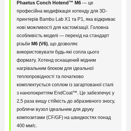
Phaetus Conch Hotend™ M6
— це
професійна модифікація хотенду для 3D-
принтерів Bambu Lab X1 та P1, яка відкриває
нові можливості для кастомізації. Головна
особливість моделі — перехід на стандарт
різьби
M6 (V6)
, що дозволяє
використовувати будь-які сопла цього
формату. Хотенд оснащений мідним
нагрівальним блоком для ідеальної
теплопровідності та початково
комплектується соплом із загартованої сталі
з нанопокриттям EndCoat™. Це забезпечує у
2,5 раза вищу стійкість до абразивного зносу,
роблячи вузол ідеальним для друку
композитами (CF/GF) на швидкостях понад
400 мм/с.