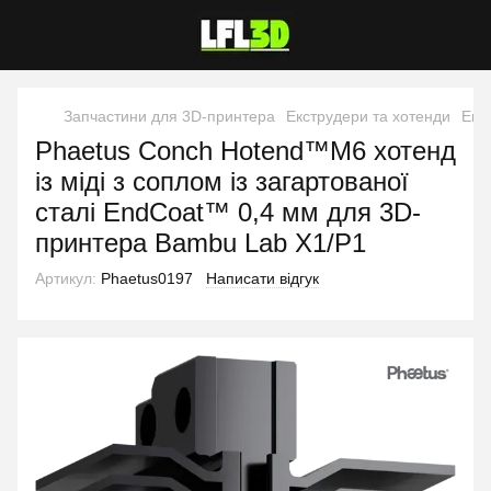
Запчастини для 3D-принтера
Екструдери та хотенди
Екс
Phaetus Conch Hotend™M6 хотенд
із міді з соплом із загартованої
сталі EndCoat™ 0,4 мм для 3D-
принтера Bambu Lab X1/P1
Артикул:
Phaetus0197
Написати відгук