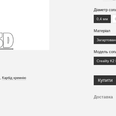
Діаметр соп
0,4 мм
Матеріал
Загартован
Модель соп
Creality K2
,
Карбід кремнію
Купити
Доставка