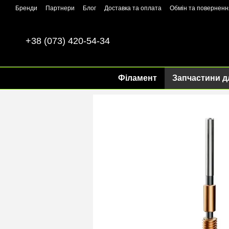
Перейти до основного контенту
Бренди
Партнери
Блог
Доставка та оплата
Обмін та поверненн
+38 (073) 420-54-34
Філамент
Запчастини д