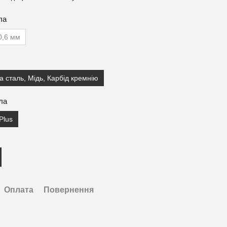
ла
0,6 мм
а сталь, Мідь, Карбід кремнію
ла
 Plus
Оплата
Повернення