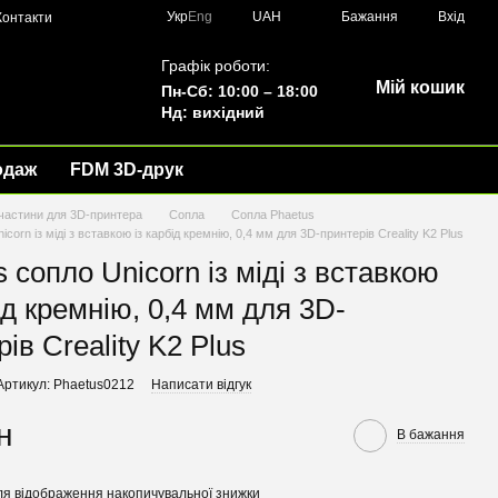
Укр
Eng
UAH
Бажання
Вхід
Контакти
Графік роботи:
Мій кошик
Пн-Сб: 10:00 – 18:00
Нд: вихідний
одаж
FDM 3D-друк
частини для 3D-принтера
Сопла
Сопла Phaetus
corn із міді з вставкою із карбід кремнію, 0,4 мм для 3D-принтерів Creality K2 Plus
 сопло Unicorn із міді з вставкою
ід кремнію, 0,4 мм для 3D-
ів Creality K2 Plus
Артикул: Phaetus0212
Написати відгук
н
В бажання
я відображення накопичувальної знижки