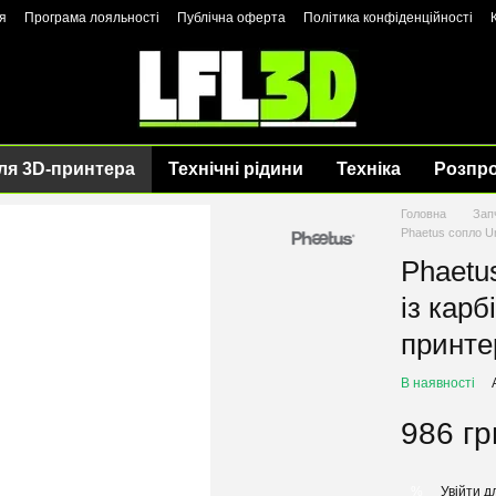
я
Програма лояльності
Публічна оферта
Політика конфіденційності
ля 3D-принтера
Технічні рідини
Техніка
Розпр
Головна
Зап
Phaetus сопло Uni
Phaetus
із карб
принтер
В наявності
986 гр
Увійти
дл
%