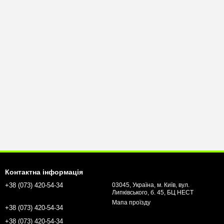
Контактна інформація
+38 (073) 420-54-34
03045, Україна, м. Київ, вул.
Липківського, б. 45, БЦ НЕСТ
Мапа проїзду
+38 (073) 420-54-34
+38 (073) 420-54-34