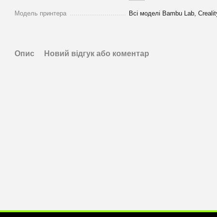
Модель принтера
Всі моделі Bambu Lab, Crealit
Опис
Новий відгук або коментар