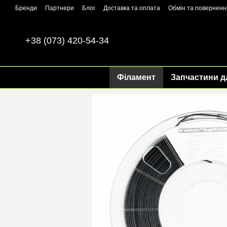
Перейти до основного контенту
Бренди
Партнери
Блог
Доставка та оплата
Обмін та поверненн
+38 (073) 420-54-34
Філамент
Запчастини д