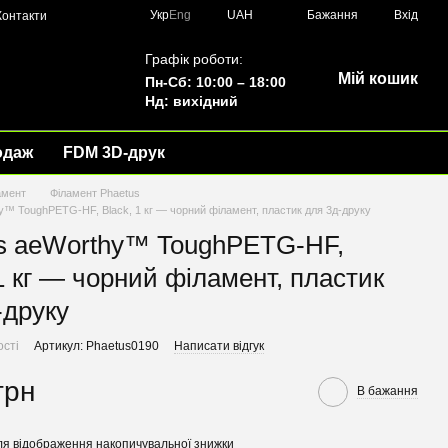
Укр
Eng
UAH
Бажання
Вхід
Контакти
Графік роботи:
Мій кошик
Пн-Сб: 10:00 – 18:00
Нд: вихідний
одаж
FDM 3D-друк
амент
Філамент Phaetus
y™ ToughPETG-HF, Black, 1 кг — чорний філамент, пластик для 3д-друку
s aeWorthy™ ToughPETG-HF,
 1 кг — чорний філамент, пластик
-друку
ості
Артикул: Phaetus0190
Написати відгук
грн
В бажання
я відображення накопичувальної знижки