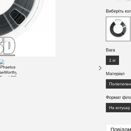
Виберіть ко
Вага
1 кг
Матеріал
Поліетилен
Формат філ
На котушці
Повідом