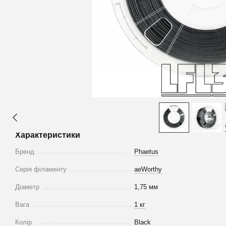
Характеристики
Бренд
Phaetus
Серія філаменту
aeWorthy
Діаметр
1,75 мм
Вага
1 кг
Колір
Black