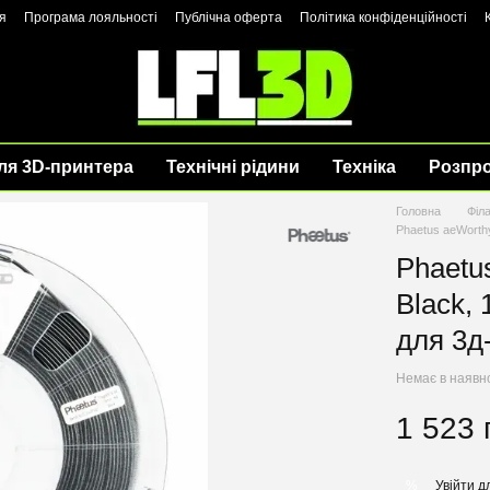
я
Програма лояльності
Публічна оферта
Політика конфіденційності
ля 3D-принтера
Технічні рідини
Техніка
Розпр
Головна
Філ
Phaetus aeWorth
Phaetu
Black,
для 3д
Немає в наявн
1 523 
Увійти
дл
%