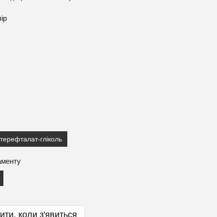
лір
терефталат-гліколь
аменту
ити, коли з'явиться