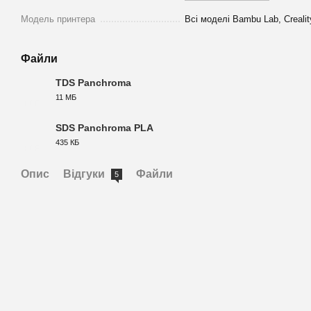
Модель принтера
Всі моделі Bambu Lab, Crealit
Файли
TDS Panchroma
11 МБ
PDF
SDS Panchroma PLA
435 КБ
PDF
Опис
Відгуки
Файли
5