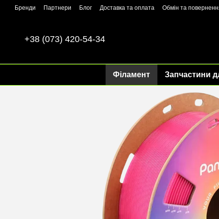
Перейти до основного контенту
Бренди
Партнери
Блог
Доставка та оплата
Обмін та поверненн
+38 (073) 420-54-34
Філамент
Запчастини д