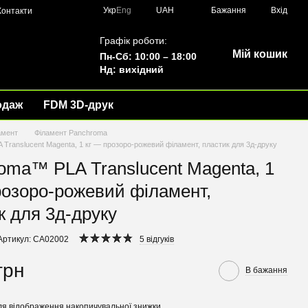
Укр
Eng
UAH
Бажання
Вхід
Контакти
Графік роботи:
Мій кошик
Пн-Сб: 10:00 – 18:00
Нд: вихідний
одаж
FDM 3D-друк
амент
Філамент Panchroma
Translucent Magenta, 1 кг — прозоро-рожевий філамент, пластик для 3д-друку
oma™ PLA Translucent Magenta, 1
розоро-рожевий філамент,
к для 3д-друку
Артикул: CA02002
5 відгуків
грн
В бажання
я відображення накопичувальної знижки