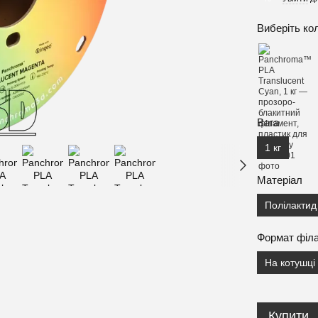
Виберіть ко
Вага
1 кг
Матеріал
Полілактид
Формат філ
На котушці
Купити