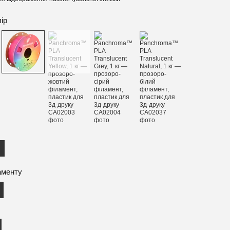
лір
аменту