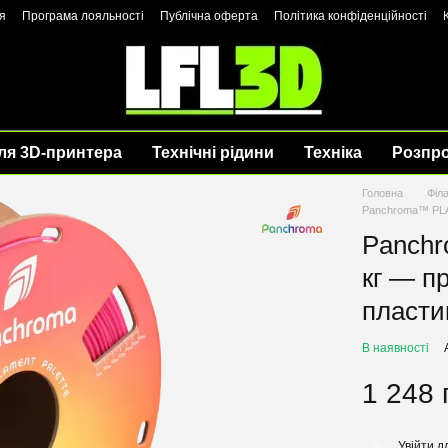
я
Програма лояльності
Публічна оферта
Політика конфіденційності
ля 3D-принтера
Технічні рідини
Техніка
Розпр
Головна
Філ
Panchroma™ PLA 
Panchr
кг — п
пласти
В наявності
1 248 
Увійти
дл
%