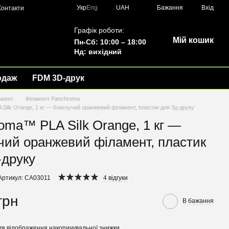
Укр
Eng
UAH
Бажання
Вхід
Контакти
Графік роботи:
Мій кошик
Пн-Сб: 10:00 – 18:00
Нд: вихідний
одаж
FDM 3D-друк
амент
Філамент Panchroma
Silk Orange, 1 кг — блискучий оранжевий філамент, пластик для 3д-друку
oma™ PLA Silk Orange, 1 кг —
чий оранжевий філамент, пластик
-друку
Артикул: CA03011
4 відгуки
грн
В бажання
я відображення накопичувальної знижки