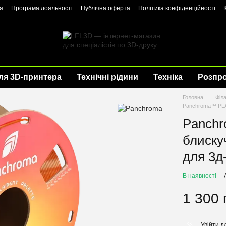
я
Програма лояльності
Публічна оферта
Політика конфіденційності
ля 3D-принтера
Технічні рідини
Техніка
Розпр
Головна
Філ
Panchroma™ PLA 
Panchr
блиску
для 3д
В наявності
1 300 
Увійти
дл
%