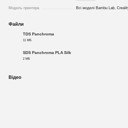
Модель принтера
Всі моделі Bambu Lab, Crealit
Файли
TDS Panchroma
11 МБ
PDF
SDS Panchroma PLA Silk
2 МБ
PDF
Відео