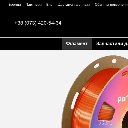
Перейти до основного контенту
Бренди
Партнери
Блог
Доставка та оплата
Обмін та поверненн
+38 (073) 420-54-34
Філамент
Запчастини д