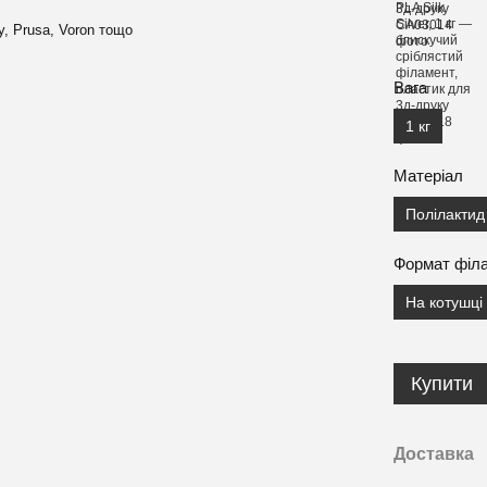
y, Prusa, Voron тощо
Вага
1 кг
Матеріал
Полілактид
Формат філ
На котушці
Купити
Доставка