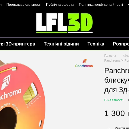
я
Програма лояльності
Публічна оферта
Політика конфіденційності
ля 3D-принтера
Технічні рідини
Техніка
Розпр
Головна
Філ
Panchroma™ PLA 
Panchr
блиску
для 3д
В наявності
1 300 
Увійти
дл
%