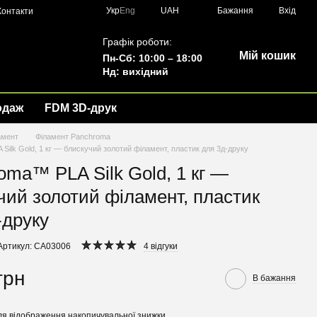
Укр
Eng
UAH
Бажання
Вхід
Контакти
Графік роботи:
Мій кошик
Пн-Сб: 10:00 – 18:00
Нд: вихідний
одаж
FDM 3D-друк
амент
Філамент Panchroma
Silk Gold, 1 кг — блискучий золотий філамент, пластик для 3д-друку
oma™ PLA Silk Gold, 1 кг —
чий золотий філамент, пластик
-друку
Артикул: CA03006
4 відгуки
грн
В бажання
я відображення накопичувальної знижки