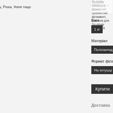
y, Prusa, Voron тощо
Вага
1 кг
Матеріал
Полілактид
Формат філ
На котушці
Купити
Доставка