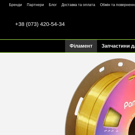
Перейти до основного контенту
Бренди
Партнери
Блог
Доставка та оплата
Обмін та поверненн
+38 (073) 420-54-34
Філамент
Запчастини д