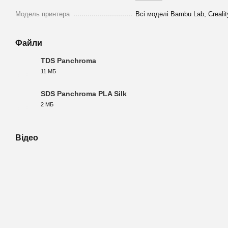
Модель принтера
Всі моделі Bambu Lab, Crealit
Файли
TDS Panchroma
11 МБ
PDF
SDS Panchroma PLA Silk
2 МБ
PDF
Відео