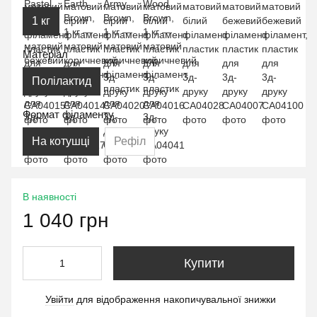
1 кг
Матеріал
Полілактид
Формат філаменту
На котушці
Рефіл
В наявності
1 040 грн
Купити
Увійти
для відображення накопичувальної знижки
%