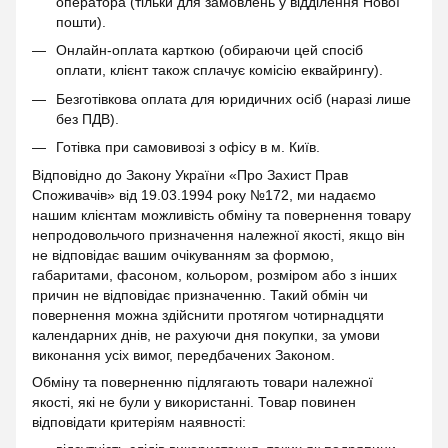
оператора (тільки для замовлень у відділення Нової
пошти).
Онлайн-оплата карткою (обираючи цей спосіб
оплати, клієнт також сплачує комісію еквайрингу).
Безготівкова оплата для юридичних осіб (наразі лише
без ПДВ).
Готівка при самовивозі з офісу в м. Київ.
Відповідно до Закону України «Про Захист Прав
Споживачів» від 19.03.1994 року №172, ми надаємо
нашим клієнтам можливість обміну та повернення товару
непродовольчого призначення належної якості, якщо він
не відповідає вашим очікуванням за формою,
габаритами, фасоном, кольором, розміром або з інших
причин не відповідає призначенню. Такий обмін чи
повернення можна здійснити протягом чотирнадцяти
календарних днів, не рахуючи дня покупки, за умови
виконання усіх вимог, передбачених Законом.
Обміну та поверненню підлягають товари належної
якості, які не були у використанні. Товар повинен
відповідати критеріям наявності: