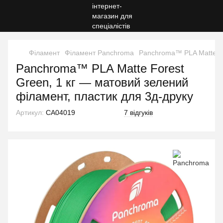
Філамент
Філамент Panchroma
Panchroma™ PLA Matte Fo
Panchroma™ PLA Matte Forest
Green, 1 кг — матовий зелений
філамент, пластик для 3д-друку
Артикул:
CA04019
7 відгуків