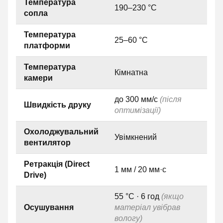
Температура
190–230 °C
сопла
Температура
25–60 °C
платформи
Температура
Кімнатна
камери
до 300 мм/с
(після
Швидкість друку
оптимізації)
Охолоджувальний
Увімкнений
вентилятор
Ретракція (Direct
1 мм / 20 мм·с
Drive)
55 °C · 6 год
(якщо
Осушування
матеріал увібрав
вологу)