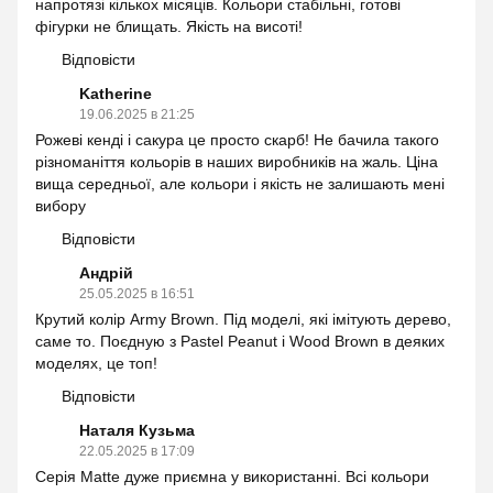
напротязі кількох місяців. Кольори стабільні, готові
фігурки не блищать. Якість на висоті!
Відповісти
Katherine
19.06.2025 в 21:25
Рожеві кенді і сакура це просто скарб! Не бачила такого
різноманіття кольорів в наших виробників на жаль. Ціна
вища середньої, але кольори і якість не залишають мені
вибору
Відповісти
Андрій
25.05.2025 в 16:51
Крутий колір Army Brown. Під моделі, які імітують дерево,
саме то. Поєдную з Pastel Peanut і Wood Brown в деяких
моделях, це топ!
Відповісти
Наталя Кузьма
22.05.2025 в 17:09
Серія Matte дуже приємна у використанні. Всі кольори