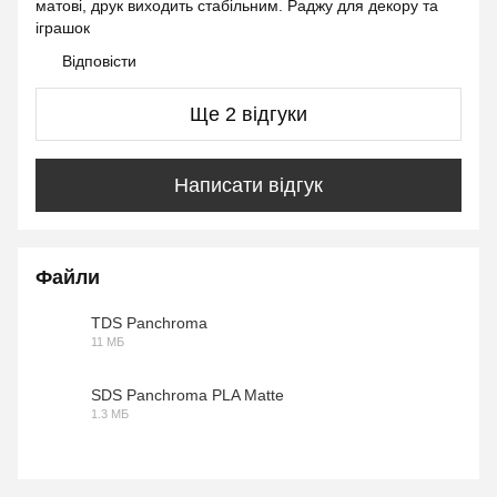
матові, друк виходить стабільним. Раджу для декору та
іграшок
Відповісти
Ще 2 відгуки
Написати відгук
Файли
TDS Panchroma
11 МБ
PDF
SDS Panchroma PLA Matte
1.3 МБ
PDF