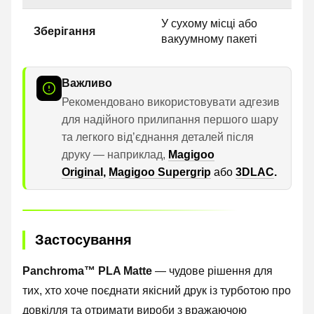
У сухому місці або
Зберігання
вакуумному пакеті
Важливо
Рекомендовано використовувати адгезив
для надійного прилипання першого шару
та легкого відʼєднання деталей після
друку — наприклад,
Magigoo
Original
,
Magigoo Supergrip
або
3DLAC
.
Застосування
Panchroma™ PLA Matte
— чудове рішення для
тих, хто хоче поєднати якісний друк із турботою про
довкілля та отримати вироби з вражаючою