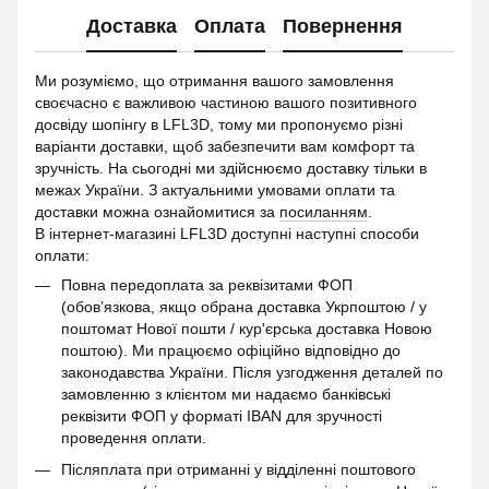
Доставка
Оплата
Повернення
Ми розуміємо, що отримання вашого замовлення
своєчасно є важливою частиною вашого позитивного
досвіду шопінгу в LFL3D, тому ми пропонуємо різні
варіанти доставки, щоб забезпечити вам комфорт та
зручність. На сьогодні ми здійснюємо доставку тільки в
межах України. З актуальними умовами оплати та
доставки можна ознайомитися за
посиланням
.
В інтернет-магазині LFL3D доступні наступні способи
оплати:
Повна передоплата за реквізитами ФОП
(обов’язкова, якщо обрана доставка Укрпоштою / у
поштомат Нової пошти / кур'єрська доставка Новою
поштою). Ми працюємо офіційно відповідно до
законодавства України. Після узгодження деталей по
замовленню з клієнтом ми надаємо банківські
реквізити ФОП у форматі IBAN для зручності
проведення оплати.
Післяплата при отриманні у відділенні поштового