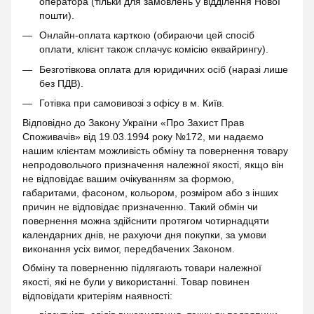
оператора (тільки для замовлень у відділення Нової
пошти).
Онлайн-оплата карткою (обираючи цей спосіб
оплати, клієнт також сплачує комісію еквайрингу).
Безготівкова оплата для юридичних осіб (наразі лише
без ПДВ).
Готівка при самовивозі з офісу в м. Київ.
Відповідно до Закону України «Про Захист Прав
Споживачів» від 19.03.1994 року №172, ми надаємо
нашим клієнтам можливість обміну та повернення товару
непродовольчого призначення належної якості, якщо він
не відповідає вашим очікуванням за формою,
габаритами, фасоном, кольором, розміром або з інших
причин не відповідає призначенню. Такий обмін чи
повернення можна здійснити протягом чотирнадцяти
календарних днів, не рахуючи дня покупки, за умови
виконання усіх вимог, передбачених Законом.
Обміну та поверненню підлягають товари належної
якості, які не були у використанні. Товар повинен
відповідати критеріям наявності: