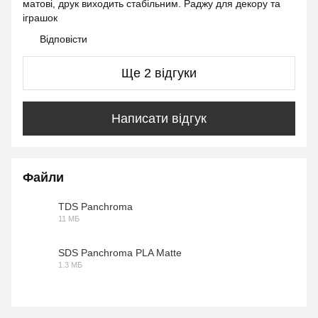
матові, друк виходить стабільним. Раджу для декору та
іграшок
Відповісти
Ще 2 відгуки
Написати відгук
Файли
TDS Panchroma
11 МБ
PDF
SDS Panchroma PLA Matte
1.3 МБ
PDF