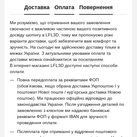
Доставка
Оплата
Повернення
Ми розуміємо, що отримання вашого замовлення
своєчасно є важливою частиною вашого позитивного
досвіду шопінгу в LFL3D, тому ми пропонуємо різні
варіанти доставки, щоб забезпечити вам комфорт та
зручність. На сьогодні ми здійснюємо доставку тільки в
межах України. З актуальними умовами оплати та
доставки можна ознайомитися за
посиланням
.
В інтернет-магазині LFL3D доступні наступні способи
оплати:
Повна передоплата за реквізитами ФОП
(обов’язкова, якщо обрана доставка Укрпоштою / у
поштомат Нової пошти / кур'єрська доставка Новою
поштою). Ми працюємо офіційно відповідно до
законодавства України. Після узгодження деталей по
замовленню з клієнтом ми надаємо банківські
реквізити ФОП у форматі IBAN для зручності
проведення оплати.
Післяплата при отриманні у відділенні поштового