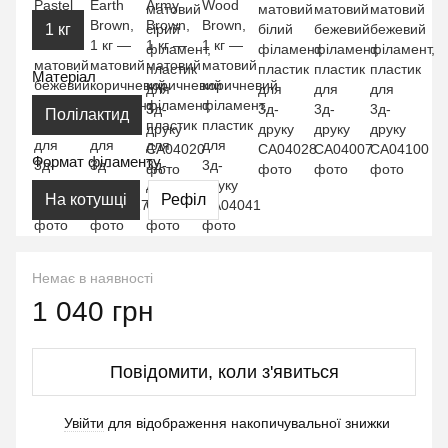
1 кг
Матеріал
Полілактид
Формат філаменту
На котушці
Рефіл
Немає в наявності
1 040 грн
Повідомити, коли з'явиться
Увійти
для відображення накопичувальної знижки
%