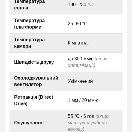
Температура
190–230 °C
сопла
Температура
25–60 °C
платформи
Температура
Кімнатна
камери
до 300 мм/с
(після
Швидкість друку
оптимізації)
Охолоджувальний
Увімкнений
вентилятор
Ретракція (Direct
1 мм / 20 мм·с
Drive)
55 °C · 6 год
(якщо
Осушування
матеріал увібрав
вологу)