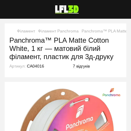
Філамент
Філамент Panchroma
Panchroma™ PLA Matte Cot
Panchroma™ PLA Matte Cotton
White, 1 кг — матовий білий
філамент, пластик для 3д-друку
Артикул:
CA04016
7 відгуків