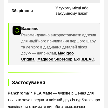
У сухому місці або
Зберігання
вакуумному пакеті
Важливо
Рекомендовано використовувати адгезив
для надійного прилипання першого шару
та легкого відʼєднання деталей після
друку — наприклад,
Magigoo
Original
,
Magigoo Supergrip
або
3DLAC
.
Застосування
Panchroma™ PLA Matte
— чудове рішення для
тих, хто хоче поєднати якісний друк із турботою про
довкілля та отримати вироби з вражаючою