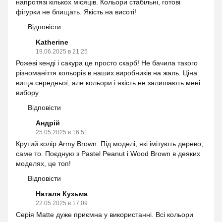
напротязі кількох місяців. Кольори стабільні, готові
фігурки не блищать. Якість на висоті!
Відповісти
Katherine
19.06.2025 в 21:25
Рожеві кенді і сакура це просто скарб! Не бачила такого
різноманіття кольорів в наших виробників на жаль. Ціна
вища середньої, але кольори і якість не залишають мені
вибору
Відповісти
Андрій
25.05.2025 в 16:51
Крутий колір Army Brown. Під моделі, які імітують дерево,
саме то. Поєдную з Pastel Peanut і Wood Brown в деяких
моделях, це топ!
Відповісти
Наталя Кузьма
22.05.2025 в 17:09
Серія Matte дуже приємна у використанні. Всі кольори