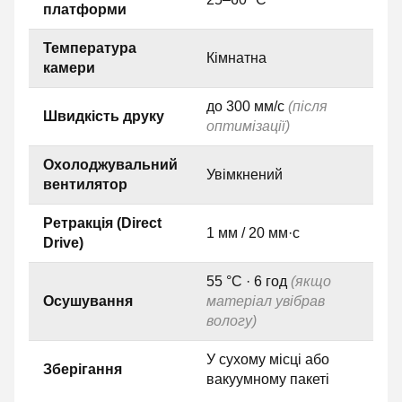
платформи
Температура
Кімнатна
камери
до 300 мм/с
(після
Швидкість друку
оптимізації)
Охолоджувальний
Увімкнений
вентилятор
Ретракція (Direct
1 мм / 20 мм·с
Drive)
55 °C · 6 год
(якщо
Осушування
матеріал увібрав
вологу)
У сухому місці або
Зберігання
вакуумному пакеті