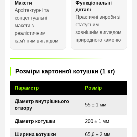
Макети
Функціональні
деталі
Архітектурні та
Практичні вироби зі
концептуальні
статусним
макети з
зовнішнім виглядом
реалістичним
природного каменю
кам'яним виглядом
Розміри картонної котушки (1 кг)
Параметр
Розмір
Діаметр внутрішнього
55 ± 1 мм
отвору
Діаметр котушки
200 ± 1 мм
Ширина котушки
65,6 ± 2 мм