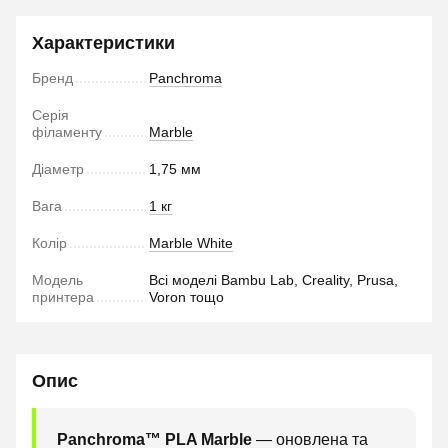
Характеристики
Бренд
Panchroma
Серія
філаменту
Marble
Діаметр
1,75 мм
Вага
1 кг
Колір
Marble White
Модель
Всі моделі Bambu Lab, Creality, Prusa,
принтера
Voron тощо
Опис
Panchroma™ PLA Marble
— оновлена та