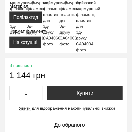
Матеріал
Полілактид
Формат філаменту
На котушці
В наявності
1 144 грн
Купити
Увійти
для відображення накопичувальної знижки
%
До обраного