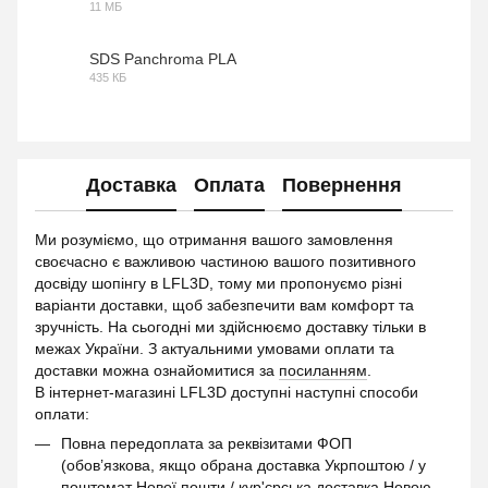
11 МБ
PDF
SDS Panchroma PLA
435 КБ
PDF
Доставка
Оплата
Повернення
Ми розуміємо, що отримання вашого замовлення
своєчасно є важливою частиною вашого позитивного
досвіду шопінгу в LFL3D, тому ми пропонуємо різні
варіанти доставки, щоб забезпечити вам комфорт та
зручність. На сьогодні ми здійснюємо доставку тільки в
межах України. З актуальними умовами оплати та
доставки можна ознайомитися за
посиланням
.
В інтернет-магазині LFL3D доступні наступні способи
оплати:
Повна передоплата за реквізитами ФОП
(обов’язкова, якщо обрана доставка Укрпоштою / у
поштомат Нової пошти / кур'єрська доставка Новою