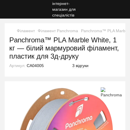
Філамент
Філамент Panchroma
Panchroma™ PLA Marble W
Panchroma™ PLA Marble White, 1
кг — білий мармуровий філамент,
пластик для 3д-друку
Артикул:
CA04005
3 відгуки