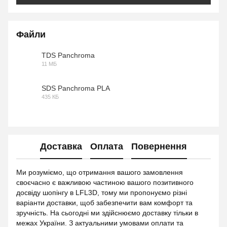
Файли
TDS Panchroma
11 МБ
PDF
SDS Panchroma PLA
435 КБ
PDF
Доставка
Оплата
Повернення
Ми розуміємо, що отримання вашого замовлення
своєчасно є важливою частиною вашого позитивного
досвіду шопінгу в LFL3D, тому ми пропонуємо різні
варіанти доставки, щоб забезпечити вам комфорт та
зручність. На сьогодні ми здійснюємо доставку тільки в
межах України. З актуальними умовами оплати та