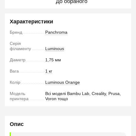
До обраного
Характеристики
Бренд
Panchroma
Серія
філаменту
Luminous
Діаметр
1,75 мм
Вага
1 кг
Колір
Luminous Orange
Модель
Всі моделі Bambu Lab, Creality, Prusa,
принтера
Voron тощо
Опис