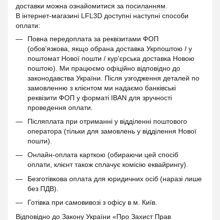
доставки можна ознайомитися за
посиланням
.
В інтернет-магазині LFL3D доступні наступні способи
оплати:
Повна передоплата за реквізитами ФОП
(обов’язкова, якщо обрана доставка Укрпоштою / у
поштомат Нової пошти / кур'єрська доставка Новою
поштою). Ми працюємо офіційно відповідно до
законодавства України. Після узгодження деталей по
замовленню з клієнтом ми надаємо банківські
реквізити ФОП у форматі IBAN для зручності
проведення оплати.
Післяплата при отриманні у відділенні поштового
оператора (тільки для замовлень у відділення Нової
пошти).
Онлайн-оплата карткою (обираючи цей спосіб
оплати, клієнт також сплачує комісію еквайрингу).
Безготівкова оплата для юридичних осіб (наразі лише
без ПДВ).
Готівка при самовивозі з офісу в м. Київ.
Відповідно до Закону України «Про Захист Прав