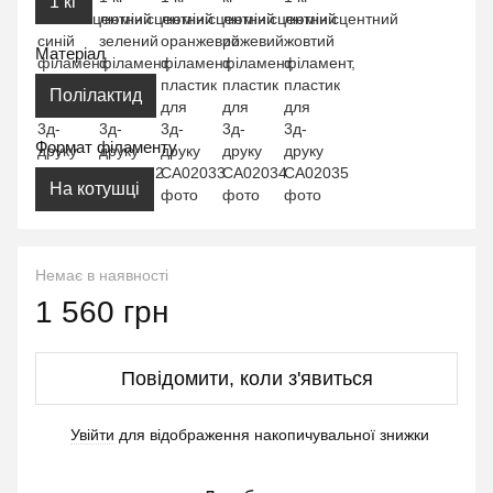
1 кг
Матеріал
Полілактид
Формат філаменту
На котушці
Немає в наявності
1 560 грн
Повідомити, коли з'явиться
Увійти
для відображення накопичувальної знижки
%