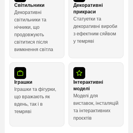
Світильники
Декоративні
прикраси
Декоративні
Статуетки та
світильники та
декоративні вироби
нічники, що
з ефектним сяйвом
продовжують
у темряві
світитися після
вимкнення світла
Іграшки
Інтерактивні
моделі
Іграшки та фігурки,
Моделі для
що вражають як
виставок, інсталяцій
вдень, так і в
та інтерактивних
темряві
проєктів