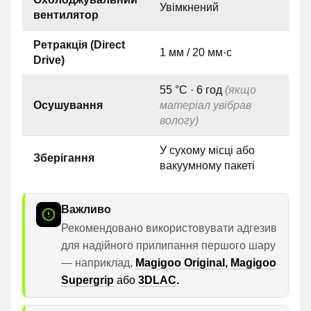
Увімкнений
вентилятор
Ретракція (Direct
1 мм / 20 мм·с
Drive)
55 °C · 6 год
(якщо
Осушування
матеріал увібрав
вологу)
У сухому місці або
Зберігання
вакуумному пакеті
Важливо
Рекомендовано використовувати адгезив
для надійного прилипання першого шару
— наприклад,
Magigoo Original
,
Magigoo
Supergrip
або
3DLAC
.