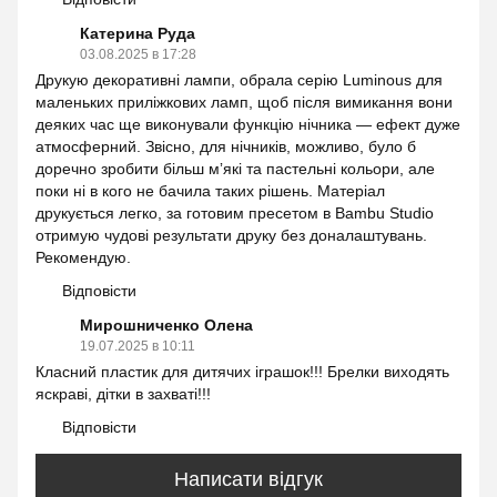
Катерина Руда
03.08.2025 в 17:28
Друкую декоративні лампи, обрала серію Luminous для
маленьких приліжкових ламп, щоб після вимикання вони
деяких час ще виконували функцію нічника — ефект дуже
атмосферний. Звісно, для нічників, можливо, було б
доречно зробити більш мʼякі та пастельні кольори, але
поки ні в кого не бачила таких рішень. Матеріал
друкується легко, за готовим пресетом в Bambu Studio
отримую чудові результати друку без доналаштувань.
Рекомендую.
Відповісти
Мирошниченко Олена
19.07.2025 в 10:11
Класний пластик для дитячих іграшок!!! Брелки виходять
яскраві, дітки в захваті!!!
Відповісти
Написати відгук