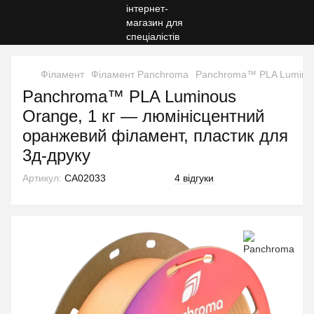
Філамент
Філамент Panchroma
Panchroma™ PLA Luminous
Panchroma™ PLA Luminous
Orange, 1 кг — люмінісцентний
оранжевий філамент, пластик для
3д-друку
Артикул:
CA02033
4 відгуки