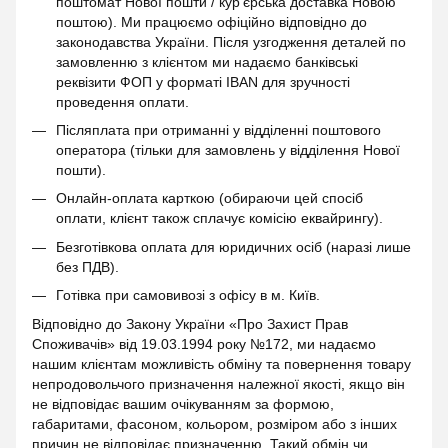
поштомат Нової пошти / кур'єрська доставка Новою
поштою). Ми працюємо офіційно відповідно до
законодавства України. Після узгодження деталей по
замовленню з клієнтом ми надаємо банківські
реквізити ФОП у форматі IBAN для зручності
проведення оплати.
Післяплата при отриманні у відділенні поштового
оператора (тільки для замовлень у відділення Нової
пошти).
Онлайн-оплата карткою (обираючи цей спосіб
оплати, клієнт також сплачує комісію еквайрингу).
Безготівкова оплата для юридичних осіб (наразі лише
без ПДВ).
Готівка при самовивозі з офісу в м. Київ.
Відповідно до Закону України «Про Захист Прав
Споживачів» від 19.03.1994 року №172, ми надаємо
нашим клієнтам можливість обміну та повернення товару
непродовольчого призначення належної якості, якщо він
не відповідає вашим очікуванням за формою,
габаритами, фасоном, кольором, розміром або з інших
причин не відповідає призначенню. Такий обмін чи