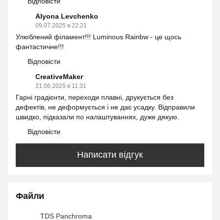
Відповісти
Alyona Levchenko
09.07.2025 в 22:21
Улюблений філамент!!! Luminous Rainbw - це щось
фантастичне!!!
Відповісти
CreativeMaker
21.06.2025 в 11:31
Гарні градієнти, переходи плавні, друкується без
дефектів, не деформується і не дає усадку. Відправили
швидко, підказали по налаштуваннях, дуже дякую.
Відповісти
Написати відгук
Файли
TDS Panchroma