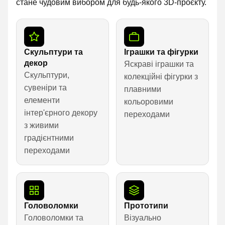
стане чудовим вибором для будь-якого 3D-проєкту.
Скульптури та
Іграшки та фігурки
декор
Яскраві іграшки та
Скульптури,
колекційні фігурки з
сувеніри та
плавними
елементи
кольоровими
інтер'єрного декору
переходами
з живими
градієнтними
переходами
Головоломки
Прототипи
Головоломки та
Візуально