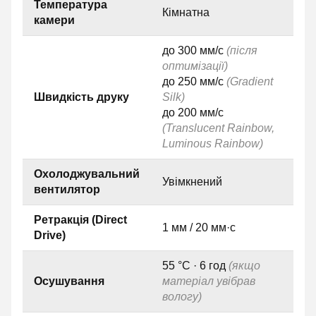
Температура
Кімнатна
камери
до 300 мм/с
(після
оптимізації)
до 250 мм/с
(Gradient
Швидкість друку
Silk)
до 200 мм/с
(Translucent Rainbow,
Luminous Rainbow)
Охолоджувальний
Увімкнений
вентилятор
Ретракція (Direct
1 мм / 20 мм·с
Drive)
55 °C · 6 год
(якщо
Осушування
матеріал увібрав
вологу)