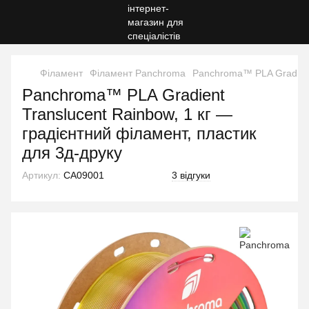
Філамент
Філамент Panchroma
Panchroma™ PLA Gradient 
Panchroma™ PLA Gradient
Translucent Rainbow, 1 кг —
градієнтний філамент, пластик
для 3д-друку
Артикул:
CA09001
3 відгуки