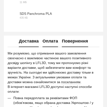
11 МБ
PDF
SDS Panchroma PLA
435 КБ
PDF
Доставка
Оплата
Повернення
Ми розуміємо, що отримання вашого замовлення
своєчасно є важливою частиною вашого позитивного
досвіду шопінгу в LFL3D, тому ми пропонуємо різні
варіанти доставки, щоб забезпечити вам комфорт та
зручність. На сьогодні ми здійснюємо доставку тільки в
межах України. З актуальними умовами оплати та
доставки можна ознайомитися за
посиланням
.
В інтернет-магазині LFL3D доступні наступні способи
оплати:
Повна передоплата за реквізитами ФОП
(обов’язкова, якщо обрана доставка Укрпоштою / у