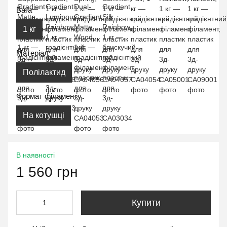
Вага
1 кг
Матеріал
Полілактид
Формат філаменту
На котушці
В наявності
1 560 грн
Купити