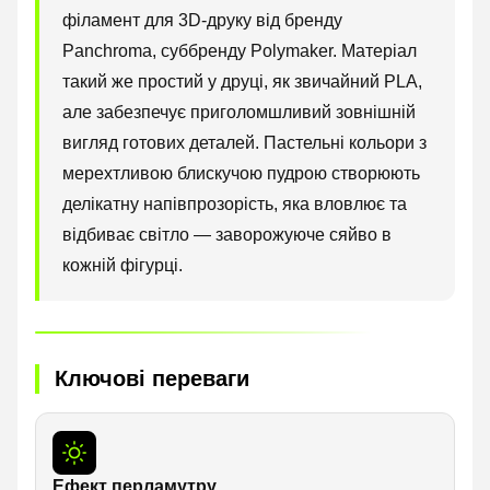
філамент для 3D-друку від бренду
Panchroma, суббренду Polymaker. Матеріал
такий же простий у друці, як звичайний PLA,
але забезпечує приголомшливий зовнішній
вигляд готових деталей. Пастельні кольори з
мерехтливою блискучою пудрою створюють
делікатну напівпрозорість, яка вловлює та
відбиває світло — заворожуюче сяйво в
кожній фігурці.
Ключові переваги
Ефект перламутру