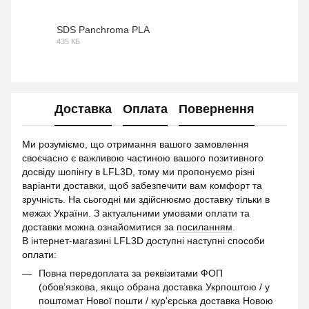
PDF
SDS Panchroma PLA
435 КБ
PDF
Доставка
Оплата
Повернення
Ми розуміємо, що отримання вашого замовлення
своєчасно є важливою частиною вашого позитивного
досвіду шопінгу в LFL3D, тому ми пропонуємо різні
варіанти доставки, щоб забезпечити вам комфорт та
зручність. На сьогодні ми здійснюємо доставку тільки в
межах України. З актуальними умовами оплати та
доставки можна ознайомитися за
посиланням
.
В інтернет-магазині LFL3D доступні наступні способи
оплати:
Повна передоплата за реквізитами ФОП
(обов’язкова, якщо обрана доставка Укрпоштою / у
поштомат Нової пошти / кур'єрська доставка Новою