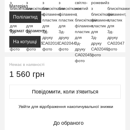
Матеріал
Полілактид
Формат філаменту
На котушці
Немає в наявності
1 560 грн
Повідомити, коли з'явиться
Увійти
для відображення накопичувальної знижки
%
До обраного