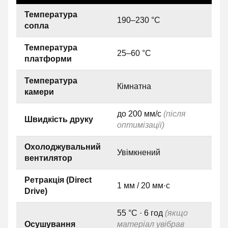
Температура
190–230 °C
сопла
Температура
25–60 °C
платформи
Температура
Кімнатна
камери
до 200 мм/с
(після
Швидкість друку
оптимізації)
Охолоджувальний
Увімкнений
вентилятор
Ретракція (Direct
1 мм / 20 мм·с
Drive)
55 °C · 6 год
(якщо
Осушування
матеріал увібрав