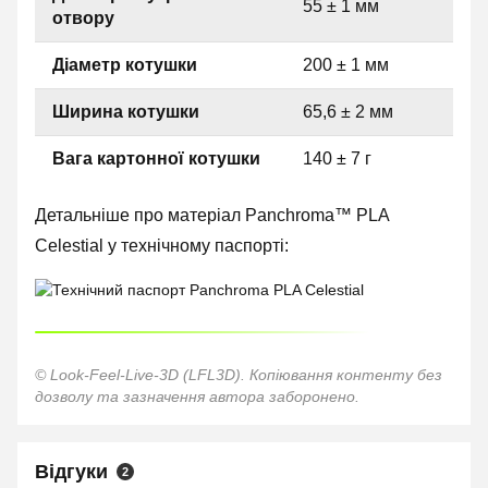
55 ± 1 мм
отвору
Діаметр котушки
200 ± 1 мм
Ширина котушки
65,6 ± 2 мм
Вага картонної котушки
140 ± 7 г
Детальніше про матеріал Panchroma™ PLA
Celestial у технічному паспорті:
© Look-Feel-Live-3D (LFL3D). Копіювання контенту без
дозволу та зазначення автора заборонено.
Відгуки
2