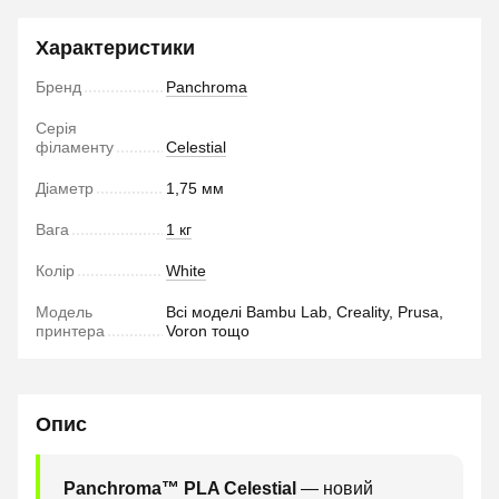
Характеристики
Бренд
Panchroma
Серія
філаменту
Celestial
Діаметр
1,75 мм
Вага
1 кг
Колір
White
Модель
Всі моделі Bambu Lab, Creality, Prusa,
принтера
Voron тощо
Опис
Panchroma™ PLA Celestial
— новий