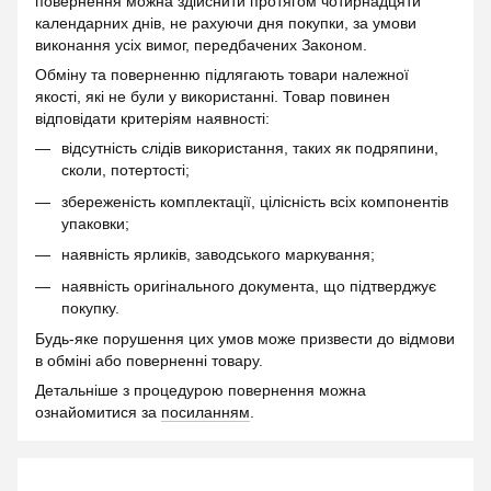
повернення можна здійснити протягом чотирнадцяти
календарних днів, не рахуючи дня покупки, за умови
виконання усіх вимог, передбачених Законом.
Обміну та поверненню підлягають товари належної
якості, які не були у використанні. Товар повинен
відповідати критеріям наявності:
відсутність слідів використання, таких як подряпини,
сколи, потертості;
збереженість комплектації, цілісність всіх компонентів
упаковки;
наявність ярликів, заводського маркування;
наявність оригінального документа, що підтверджує
покупку.
Будь-яке порушення цих умов може призвести до відмови
в обміні або поверненні товару.
Детальніше з процедурою повернення можна
ознайомитися за
посиланням
.