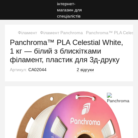
Філамент
Філамент Panchroma
Panchroma™ PLA Celestial
Panchroma™ PLA Celestial White,
1 кг — білий з блискітками
філамент, пластик для 3д-друку
Артикул:
CA02044
2 відгуки