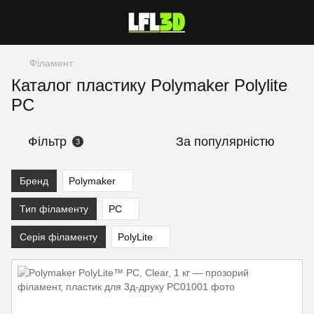
Філамент
Каталог пластику Polymaker Polylite
PC
Фільтр
За популярністю
3
Бренд
Polymaker
Тип філаменту
PC
Серія філаменту
PolyLite