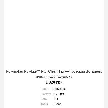
Polymaker PolyLite™ PC, Clear, 1 кг — прозорий філамент,
пластик для 3д-друку
1 820 грн
Бренд
Polymaker
Діаметр
1,75 мм
Вага
1 кг
Колір
Clear