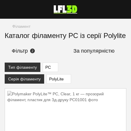
Філамент
Каталог філаменту PC із серії Polylite
Фільтр
За популярністю
2
Тип філаменту
PC
Серія філаменту
PolyLite