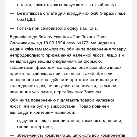
оплати, клієнт також сплачує комісію еквайрингу).
Безготівкова оплата для юридичних осіб (наразі лише
без ПДВ).
Готівка при самовивозі з офісу в м. Київ.
Відповідно до Закону України «Про Захист Прав
Споживачів» від 19.03.1994 року №172, ми надаємо
нашим клієнтам можливість обміну та повернення товару
непродовольчого призначення належної якості, якщо він
не відповідає вашим очікуванням за формою,
габаритами, фасоном, кольором, розміром або з інших
причин не відповідає призначенню. Такий обмін чи
повернення можна здійснити протягом чотирнадцяти
календарних днів, не рахуючи дня покупки, за умови
виконання усіх вимог, передбачених Законом.
Обміну та поверненню підлягають товари належної
якості, які не були у використанні. Товар повинен
відповідати критеріям наявності:
відсутність слідів використання, таких як подряпини,
сколи, потертості;
збереженість комплектації, цілісність всіх компонентів