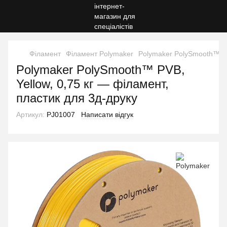
Філамент
Філамент Polymaker
Polymaker PolySmooth™ PVB
Polymaker PolySmooth™ PVB,
Yellow, 0,75 кг — філамент,
пластик для 3д-друку
Артикул:
PJ01007
Написати відгук