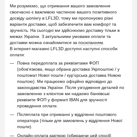
Ми розуміємо, що отримання вашого замовлення
своєчасно є важливою частиною вашого позитивного
досвіду шопінгу в LFL3D, тому ми пропонуємо різні
варіанти доставки, щоб забезпечити вам комфорт та
зручність. На сьогодні ми здійснюємо доставку тільки в
межах України. З актуальними умовами оплати та
доставки можна ознайомитися за
посиланням
.
В інтернет-магазині LFL3D доступні наступні способи
оплати:
Повна передоплата за реквізитами ФОП
(обов’язкова, якщо обрана доставка Укрпоштою / у
поштомат Нової пошти / кур'єрська доставка Новою
поштою). Ми працюємо офіційно відповідно до
законодавства України. Після узгодження деталей по
замовленню з клієнтом ми надаємо банківські
реквізити ФОП у форматі IBAN для зручності
проведення оплати.
Післяплата при отриманні у відділенні поштового
оператора (тільки для замовлень у відділення Нової
пошти).
Онлайн-оплата карткою (обираючи цей спосіб