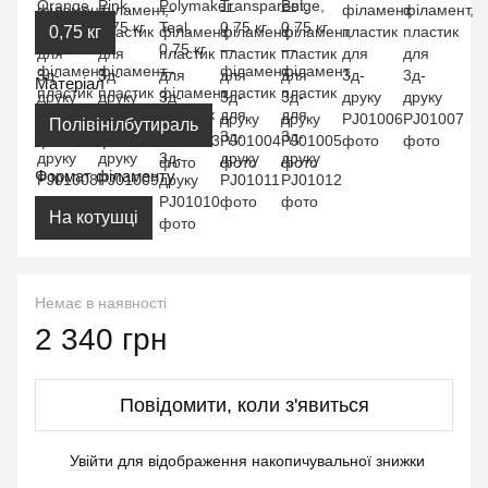
0,75 кг
Матеріал
Полівінілбутираль
Формат філаменту
На котушці
Немає в наявності
2 340 грн
Повідомити, коли з'явиться
Увійти
для відображення накопичувальної знижки
%