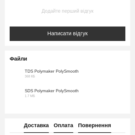
Додайте перший відгук
Написати відгук
Файли
TDS Polymaker PolySmooth
368 КБ
PDF
SDS Polymaker PolySmooth
1.7 МБ
PDF
Доставка
Оплата
Повернення