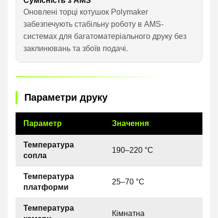
Сумісність з AMS
Оновлені торці котушок Polymaker
забезпечують стабільну роботу в AMS-
системах для багатоматеріального друку без
заклинювань та збоїв подачі.
Параметри друку
Параметр
Значення
Температура
190–220 °C
сопла
Температура
25–70 °C
платформи
Температура
Кімнатна