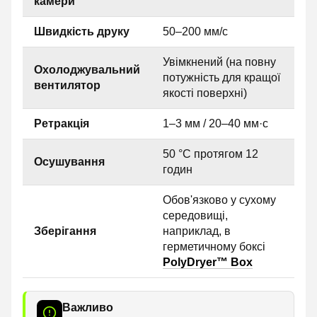
камери
Швидкість друку
50–200 мм/с
Увімкнений (на повну
Охолоджувальний
потужність для кращої
вентилятор
якості поверхні)
Ретракція
1–3 мм / 20–40 мм·с
50 °C протягом 12
Осушування
годин
Обов'язково у сухому
середовищі,
Зберігання
наприклад, в
герметичному боксі
PolyDryer™ Box
Важливо