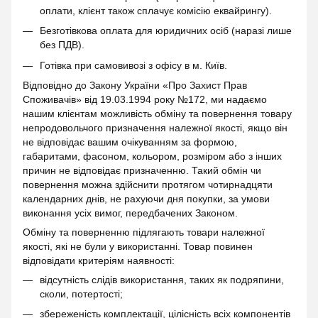
оплати, клієнт також сплачує комісію еквайрингу).
Безготівкова оплата для юридичних осіб (наразі лише
без ПДВ).
Готівка при самовивозі з офісу в м. Київ.
Відповідно до Закону України «Про Захист Прав
Споживачів» від 19.03.1994 року №172, ми надаємо
нашим клієнтам можливість обміну та повернення товару
непродовольчого призначення належної якості, якщо він
не відповідає вашим очікуванням за формою,
габаритами, фасоном, кольором, розміром або з інших
причин не відповідає призначенню. Такий обмін чи
повернення можна здійснити протягом чотирнадцяти
календарних днів, не рахуючи дня покупки, за умови
виконання усіх вимог, передбачених Законом.
Обміну та поверненню підлягають товари належної
якості, які не були у використанні. Товар повинен
відповідати критеріям наявності:
відсутність слідів використання, таких як подряпини,
сколи, потертості;
збереженість комплектації, цілісність всіх компонентів