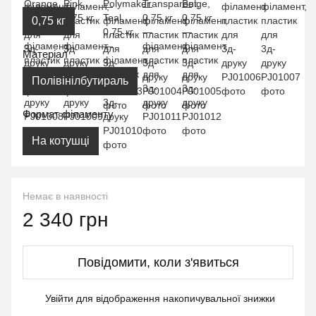
0,75 кг
Матеріал
Полівінілбутираль
Формат філаменту
На котушці
Немає в наявності
2 340 грн
Повідомити, коли з'явиться
Увійти
для відображення накопичувальної знижки
%