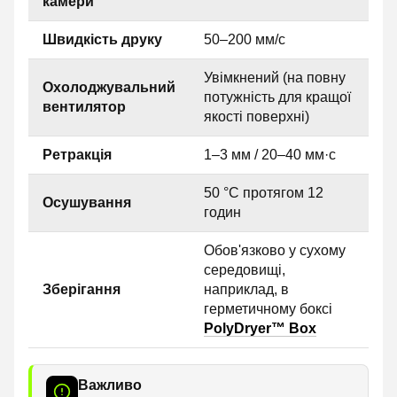
камери
Швидкість друку
50–200 мм/с
Увімкнений (на повну
Охолоджувальний
потужність для кращої
вентилятор
якості поверхні)
Ретракція
1–3 мм / 20–40 мм·с
50 °C протягом 12
Осушування
годин
Обов'язково у сухому
середовищі,
Зберігання
наприклад, в
герметичному боксі
PolyDryer™ Box
Важливо