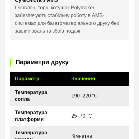
Сумісність з AMS
Оновлені торці котушок Polymaker
забезпечують стабільну роботу в AMS-
системах для багатоматеріального друку без
заклинювань та збоїв подачі.
Параметри друку
Параметр
Значення
Температура
190–220 °C
сопла
Температура
25–70 °C
платформи
Температура
Кімнатна