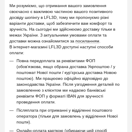
Ми розуміємо, що отримання вашого замовлення
своєчасно є важливою частиною вашого позитивного
досвіду шопінгу в LFL3D, тому ми пропонуємо різні
варіанти доставки, щоб забезпечити вам комфорт та
зручність. На сьогодні ми здійснюємо доставку тільки в
межах України. З актуальними умовами оплати та
доставки можна ознайомитися за
посиланням
.
В інтернет-магазині LFL3D доступні наступні способи
оплати:
Повна передоплата за реквізитами ФОП
(обов’язкова, якщо обрана доставка Укрпоштою / у
поштомат Нової пошти / кур'єрська доставка Новою
поштою). Ми працюємо офіційно відповідно до
законодавства України. Після узгодження деталей по
замовленню з клієнтом ми надаємо банківські
реквізити ФОП у форматі IBAN для зручності
проведення оплати.
Післяплата при отриманні у відділенні поштового
оператора (тільки для замовлень у відділення Нової
пошти).
Онлайн-оплата карткою (обираючи цей спосіб