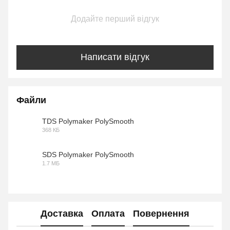
Додайте перший відгук
Написати відгук
Файли
TDS Polymaker PolySmooth
368 КБ
PDF
SDS Polymaker PolySmooth
1.7 МБ
PDF
Доставка
Оплата
Повернення