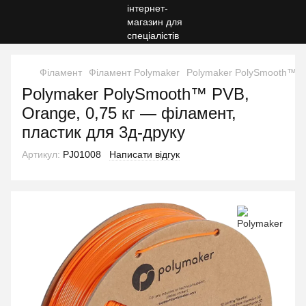
Філамент
Філамент Polymaker
Polymaker PolySmooth™ PV
Polymaker PolySmooth™ PVB,
Orange, 0,75 кг — філамент,
пластик для 3д-друку
Артикул:
PJ01008
Написати відгук