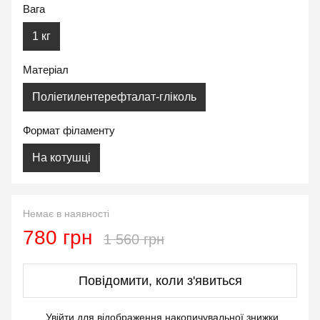
Вага
1 кг
Матеріал
Поліетилентерефталат-гліколь
Формат філаменту
На котушці
Немає в наявності
780 грн
1 560 грн
Повідомити, коли з'явиться
Увійти
для відображення накопичувальної знижки
%