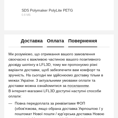
PDF
SDS Polymaker PolyLite PETG
0.8 МБ
PDF
Доставка
Оплата
Повернення
Ми розуміємо, що отримання вашого замовлення
своєчасно є важливою частиною вашого позитивного
досвіду шопінгу в LFL3D, тому ми пропонуємо різні
варіанти доставки, щоб забезпечити вам комфорт та
зручність. На сьогодні ми здійснюємо доставку тільки в
межах України. З актуальними умовами оплати та
доставки можна ознайомитися за
посиланням
.
В інтернет-магазині LFL3D доступні наступні способи
оплати:
Повна передоплата за реквізитами ФОП
(обов’язкова, якщо обрана доставка Укрпоштою / у
поштомат Нової пошти / кур'єрська доставка Новою