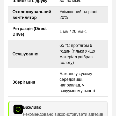
Швидкість друку
30–50 мм/с
Охолоджувальний
Увімкнений на рівні
вентилятор
20%
Ретракція (Direct
1 мм / 20 мм·с
Drive)
65 °C протягом 6
годин (тільки якщо
Осушування
матеріал увібрав
вологу)
Бажано у сухому
середовищі,
Зберігання
наприклад, у
вакуумному пакеті
Важливо
Рекомендовано використовувати адгезив