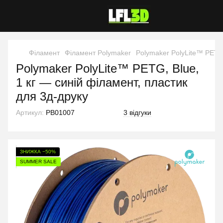
Філамент
Філамент Polymaker
Polymaker PolyLite™ PETG,
Polymaker PolyLite™ PETG, Blue,
1 кг — синій філамент, пластик
для 3д-друку
Артикул:
PB01007
3 відгуки
ЗНИЖКА −50%
SUMMER SALE