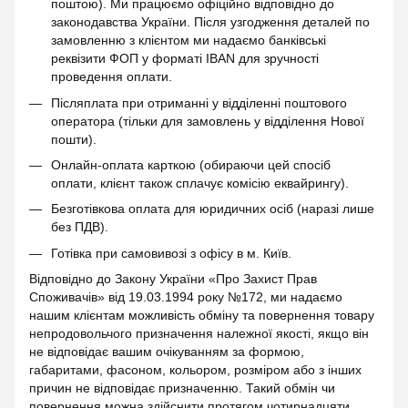
поштою). Ми працюємо офіційно відповідно до
законодавства України. Після узгодження деталей по
замовленню з клієнтом ми надаємо банківські
реквізити ФОП у форматі IBAN для зручності
проведення оплати.
Післяплата при отриманні у відділенні поштового
оператора (тільки для замовлень у відділення Нової
пошти).
Онлайн-оплата карткою (обираючи цей спосіб
оплати, клієнт також сплачує комісію еквайрингу).
Безготівкова оплата для юридичних осіб (наразі лише
без ПДВ).
Готівка при самовивозі з офісу в м. Київ.
Відповідно до Закону України «Про Захист Прав
Споживачів» від 19.03.1994 року №172, ми надаємо
нашим клієнтам можливість обміну та повернення товару
непродовольчого призначення належної якості, якщо він
не відповідає вашим очікуванням за формою,
габаритами, фасоном, кольором, розміром або з інших
причин не відповідає призначенню. Такий обмін чи
повернення можна здійснити протягом чотирнадцяти