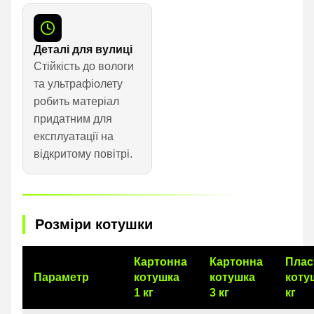
Деталі для вулиці
Стійкість до вологи
та ультрафіолету
робить матеріал
придатним для
експлуатації на
відкритому повітрі.
Розміри котушки
Картонна
Картонна
Плас
Параметр
котушка
котушка
коту
1 кг
3 кг
кг