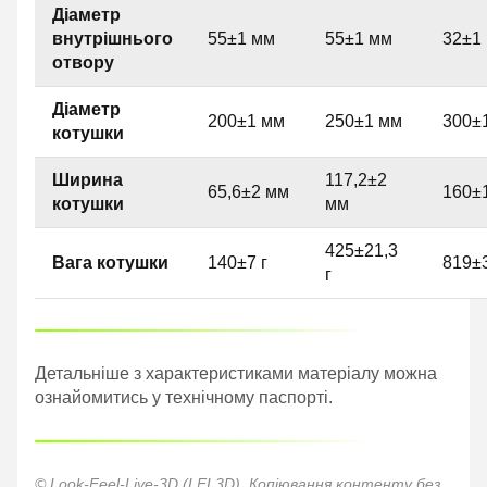
Діаметр
внутрішнього
55±1 мм
55±1 мм
32±1
отвору
Діаметр
200±1 мм
250±1 мм
300±
котушки
Ширина
117,2±2
65,6±2 мм
160±
котушки
мм
425±21,3
Вага котушки
140±7 г
819±3
г
Детальніше з характеристиками матеріалу можна
ознайомитись у технічному паспорті.
© Look-Feel-Live-3D (LFL3D). Копіювання контенту без