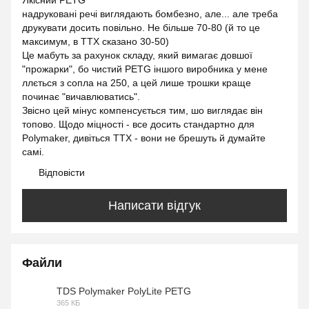
Якісний PETG
надруковані речі виглядають бомбезно, але... але треба
друкувати досить повільно. Не більше 70-80 (й то це
максимум, в ТТХ сказано 30-50)
Це мабуть за рахунок складу, який вимагає довшої
"прожарки", бо чистий PETG іншого виробника у мене
ллється з сопла на 250, а цей лише трошки краще
починає "вичавлюватись".
Звісно цей мінус компенсується тим, шо виглядає він
топово. Щодо міцності - все досить стандартно для
Polymaker, дивіться ТТХ - вони не брешуть й думайте
самі.
Відповісти
Написати відгук
Файли
TDS Polymaker PolyLite PETG
365 КБ