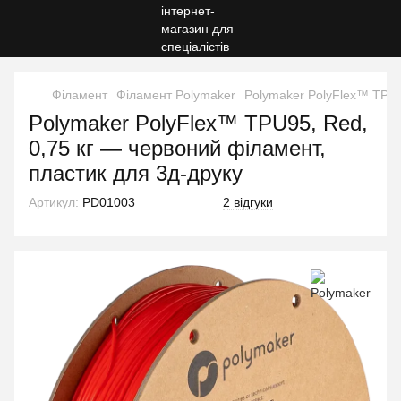
Філамент
Філамент Polymaker
Polymaker PolyFlex™ TPU9
Polymaker PolyFlex™ TPU95, Red,
0,75 кг — червоний філамент,
пластик для 3д-друку
Артикул:
PD01003
2 відгуки