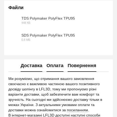
Файли
TDS Polymaker PolyFlex TPU95
448 КБ
PDF
SDS Polymaker PolyFlex TPU95
0.8 МБ
PDF
Доставка
Оплата
Повернення
Ми розуміємо, що отримання вашого замовлення
своєчасно є важливою частиною вашого позитивного
досвіду шопінгу в LFL3D, тому ми пропонуємо різні
варіанти доставки, щоб забезпечити вам комфорт та
зручність. На сьогодні ми здійснюємо доставку тільки в
межах України. З актуальними умовами оплати та
доставки можна ознайомитися за
посиланням
.
В інтернет-магазині LFL3D доступні наступні способи