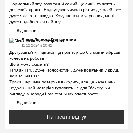
Нормальний тпу, взяв такий самий ще синій та жовтий
для своїх дронів. Надрукував чимало різних деталей, все
дуже якісно та швидко. Хочу ще взяти червоний, мені
дуже подобається цей тпу
Відповісти
Білик Данило Григорович
11.12.2024 в 20:42
Друкував м'які підніжки під принтер шо б знизити вібрації,
колеса на роботів.
Шо я можу сказати?
TPU як TPU, дуже "волосистий", дуже повільний у друці,
як й всі інші TPU.
Трохи шершава поверхня виходить, але це незначний
недолік - цей матеріал купляють не для "блиску" чи
вигляду, а заради його технічних властивостей.
Відповісти
Написати відгук