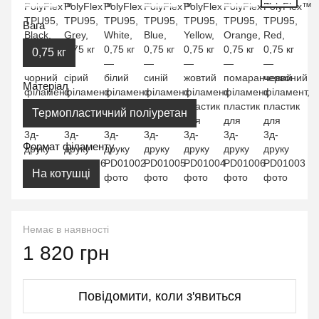
Вага
0,75 кг
Матеріал
Термопластичний поліуретан
Формат філаменту
На котушці
Немає в наявності
1 820 грн
Повідомити, коли з'явиться