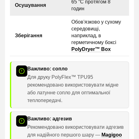
65 °C протягом 8
Осушування
годин
Обов'язково у сухому
середовищі,
Зберігання
наприклад, в
герметичному боксі
PolyDryer™ Box
Важливо: сопло
Для друку PolyFlex™ TPU95
рекомендовано використовувати мідне
або латунне сопло для оптимальної
теплопередачі.
Важливо: адгезив
Рекомендовано використовувати адгезив
для надійного першого шару —
Magigoo