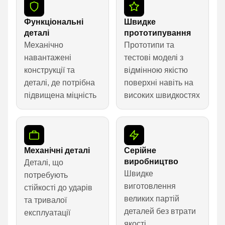
Функціональні
Швидке
деталі
прототипування
Механічно
Прототипи та
навантажені
тестові моделі з
конструкції та
відмінною якістю
деталі, де потрібна
поверхні навіть на
підвищена міцність
високих швидкостях
Механічні деталі
Серійне
виробництво
Деталі, що
Швидке
потребують
виготовлення
стійкості до ударів
великих партій
та тривалої
деталей без втрати
експлуатації
якості