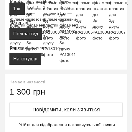
1 кг
Матеріал
Полілактид
Формат філаменту
На котушці
Немає в наявності
1 300 грн
Повідомити, коли з'явиться
Увійти
для відображення накопичувальної знижки
%