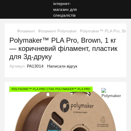
Філамент
Філамент Polymaker
Polymaker™ PLA Pro, Brow
Polymaker™ PLA Pro, Brown, 1 кг
— коричневий філамент, пластик
для 3д-друку
Артикул:
PA13014
Написати відгук
POLYSONIC™ PLA PRO СТАЄ POLYMAKER™ PLA PRO