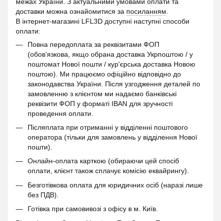
межах України. З актуальними умовами оплати та
доставки можна ознайомитися за
посиланням
.
В інтернет-магазині LFL3D доступні наступні способи
оплати:
Повна передоплата за реквізитами ФОП
(обов’язкова, якщо обрана доставка Укрпоштою / у
поштомат Нової пошти / кур'єрська доставка Новою
поштою). Ми працюємо офіційно відповідно до
законодавства України. Після узгодження деталей по
замовленню з клієнтом ми надаємо банківські
реквізити ФОП у форматі IBAN для зручності
проведення оплати.
Післяплата при отриманні у відділенні поштового
оператора (тільки для замовлень у відділення Нової
пошти).
Онлайн-оплата карткою (обираючи цей спосіб
оплати, клієнт також сплачує комісію еквайрингу).
Безготівкова оплата для юридичних осіб (наразі лише
без ПДВ).
Готівка при самовивозі з офісу в м. Київ.