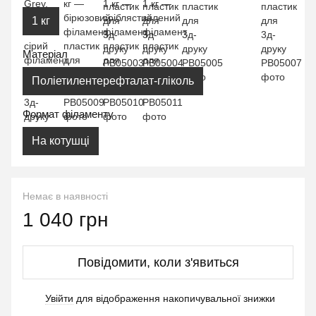
1 кг
Матеріал
Поліетилентерефталат-гліколь
Формат філаменту
На котушці
Немає в наявності
1 040 грн
Повідомити, коли з'явиться
Увійти
для відображення накопичувальної знижки
%