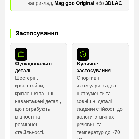
наприклад,
Magigoo Original
або
3DLAC
.
Застосування
Функціональні
Вуличне
деталі
застосування
Шестерні,
Спортивні
кронштейни,
аксесуари, садові
кріплення та інші
інструменти та
навантажені деталі,
зовнішні деталі
що потребують
завдяки стійкості до
міцності та
вологи, хімічних
розмірної
речовин та
стабільності.
температур до ~70