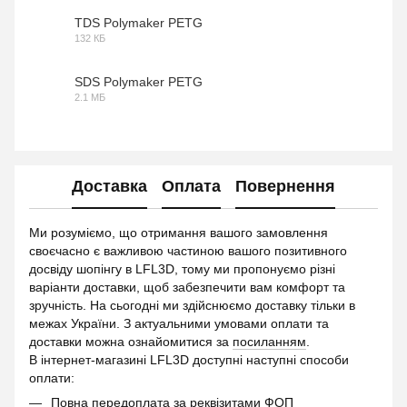
TDS Polymaker PETG
132 КБ
PDF
SDS Polymaker PETG
2.1 МБ
PDF
Доставка
Оплата
Повернення
Ми розуміємо, що отримання вашого замовлення
своєчасно є важливою частиною вашого позитивного
досвіду шопінгу в LFL3D, тому ми пропонуємо різні
варіанти доставки, щоб забезпечити вам комфорт та
зручність. На сьогодні ми здійснюємо доставку тільки в
межах України. З актуальними умовами оплати та
доставки можна ознайомитися за
посиланням
.
В інтернет-магазині LFL3D доступні наступні способи
оплати:
Повна передоплата за реквізитами ФОП