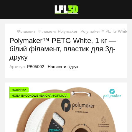
Філамент
Філамент Polymaker
Polymaker™ PETG White, 1
Polymaker™ PETG White, 1 кг —
білий філамент, пластик для 3д-
друку
Артикул:
PB05002
Написати відгук
НОВИНКА
НОВА ВИСОКОШВИДКІСНА ФОРМУЛА