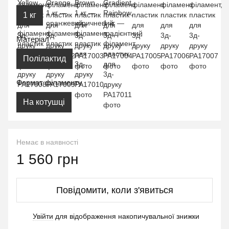
1 кг
Матеріал
Полілактид
Формат філаменту
На котушці
Немає в наявності
1 560 грн
Повідомити, коли з'явиться
Увійти
для відображення накопичувальної знижки
%