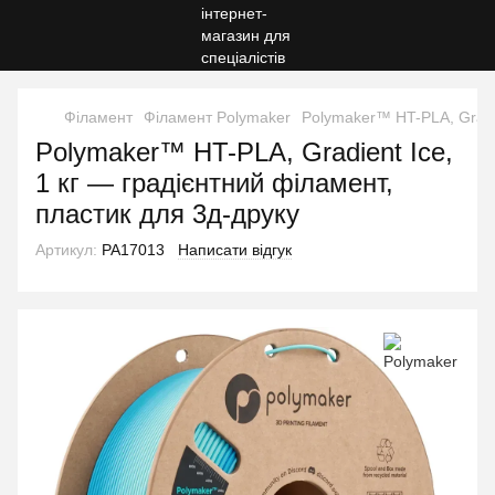
Філамент
Філамент Polymaker
Polymaker™ HT-PLA, Gradie
Polymaker™ HT-PLA, Gradient Ice,
1 кг — градієнтний філамент,
пластик для 3д-друку
Артикул:
PA17013
Написати відгук