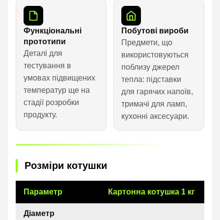
Функціональні
Побутові вироби
прототипи
Предмети, що
Деталі для
використовуються
тестування в
поблизу джерел
умовах підвищених
тепла: підставки
температур ще на
для гарячих напоїв,
стадії розробки
тримачі для ламп,
продукту.
кухонні аксесуари.
Розміри котушки
Параметр
Картонна котушка 1 кг
Діаметр