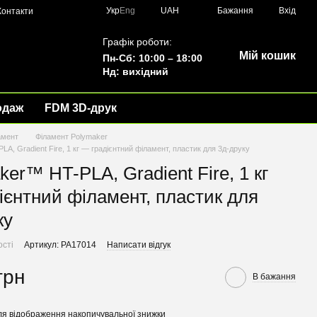
Укр
Eng
UAH
Бажання
Вхід
Контакти
Графік роботи:
Мій кошик
Пн-Сб: 10:00 – 18:00
Нд: вихідний
одаж
FDM 3D-друк
амент
Філамент Polymaker
A, Gradient Fire, 1 кг — градієнтний філамент, пластик для 3д-друку
ker™ HT-PLA, Gradient Fire, 1 кг
ієнтний філамент, пластик для
ку
ості
Артикул: PA17014
Написати відгук
грн
В бажання
я відображення накопичувальної знижки