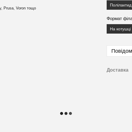
Полілактид
y, Prusa, Voron тощо
Формат філ
На котушці
Повідом
Доставка