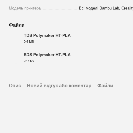
Модель принтера
Всі моделі Bambu Lab, Crealit
Файли
TDS Polymaker HT-PLA
0.6 МБ
PDF
SDS Polymaker HT-PLA
237 КБ
PDF
Опис
Новий відгук або коментар
Файли