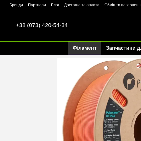
Перейти до основного контенту
Бренди
Партнери
Блог
Доставка та оплата
Обмін та поверненн
+38 (073) 420-54-34
Філамент
Запчастини д