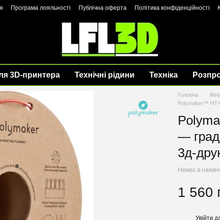
я
Програма лояльності
Публічна оферта
Політика конфіденційності
ля 3D-принтера
Технічні рідини
Техніка
Розпр
Головна
Філ
Polymaker™ HT-PL
Polyma
— град
3д-дру
Немає в наявн
1 560 
Увійти
дл
%