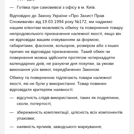
Готівка при самовивозі з офісу в м. Київ.
Відповідно до Закону України «Про Захист Прав
Споживачів» від 19.03.1994 року №172, ми надаємо
нашим клієнтам можливість обміну та повернення товару
непродовольчого призначення належної якості, якщо він
не відповідає вашим очікуванням за формою,
габаритами, фасоном, кольором, розміром або з інших
причин не відповідає призначенню. Такий обмін чи
повернення можна здійснити протягом чотирнадцяти
календарних днів, не рахуючи дня покупки, за умови
виконання усіх вимог, передбачених Законом.
Обміну та поверненню підлягають товари належної
якості, які не були у використанні. Товар повинен
відповідати критеріям наявності:
відсутність слідів використання, таких як подряпини,
сколи, потертості;
збереженість комплектації, цілісність всіх компонентів
упаковки;
наявність ярликів, заводського маркування;