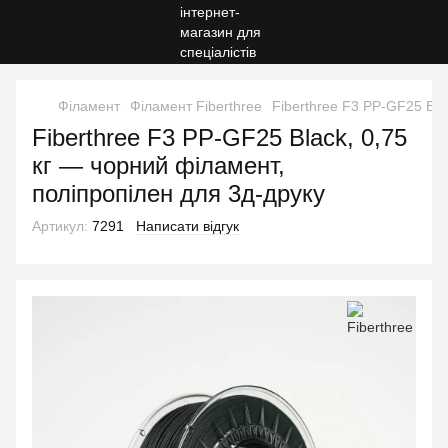
Філамент
Філамент Fiberthree
Fiberthree F3 PP-GF25 Bla
Fiberthree F3 PP-GF25 Black, 0,75
кг — чорний філамент,
поліпропілен для 3д-друку
Артикул:
7291
Написати відгук