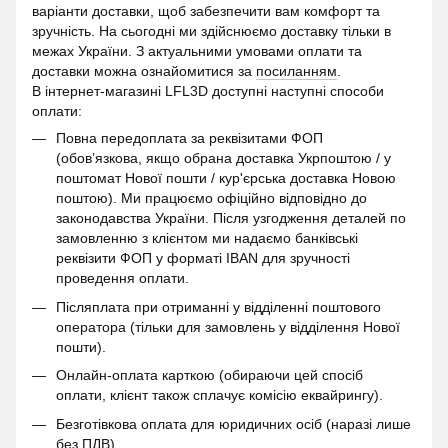
варіанти доставки, щоб забезпечити вам комфорт та
зручність. На сьогодні ми здійснюємо доставку тільки в
межах України. З актуальними умовами оплати та
доставки можна ознайомитися за
посиланням
.
В інтернет-магазині LFL3D доступні наступні способи
оплати:
Повна передоплата за реквізитами ФОП
(обов’язкова, якщо обрана доставка Укрпоштою / у
поштомат Нової пошти / кур'єрська доставка Новою
поштою). Ми працюємо офіційно відповідно до
законодавства України. Після узгодження деталей по
замовленню з клієнтом ми надаємо банківські
реквізити ФОП у форматі IBAN для зручності
проведення оплати.
Післяплата при отриманні у відділенні поштового
оператора (тільки для замовлень у відділення Нової
пошти).
Онлайн-оплата карткою (обираючи цей спосіб
оплати, клієнт також сплачує комісію еквайрингу).
Безготівкова оплата для юридичних осіб (наразі лише
без ПДВ).