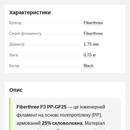
Характеристики
Бренд
Fiberthree
Серія філаменту
Fiberthree
Діаметр
1,75 мм
Вага
0,75 кг
Колір
Black
Опис
Fiberthree F3 PP-GF25
— це інженерний
філамент на основі поліпропілену (PP),
армований
25% скловолокна
. Матеріал