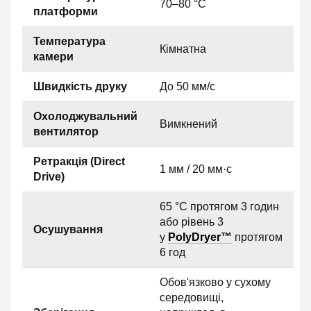
70–80 °C
платформи
Температура
Кімнатна
камери
Швидкість друку
До 50 мм/с
Охолоджувальний
Вимкнений
вентилятор
Ретракція (Direct
1 мм / 20 мм·с
Drive)
65 °C протягом 3 годин
або рівень 3
Осушування
у
PolyDryer™
протягом
6 год
Обов'язково у сухому
середовищі,