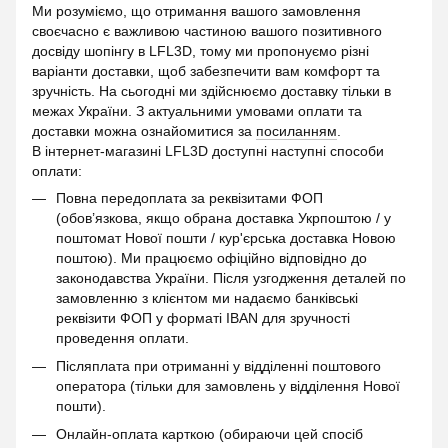
Ми розуміємо, що отримання вашого замовлення
своєчасно є важливою частиною вашого позитивного
досвіду шопінгу в LFL3D, тому ми пропонуємо різні
варіанти доставки, щоб забезпечити вам комфорт та
зручність. На сьогодні ми здійснюємо доставку тільки в
межах України. З актуальними умовами оплати та
доставки можна ознайомитися за
посиланням
.
В інтернет-магазині LFL3D доступні наступні способи
оплати:
Повна передоплата за реквізитами ФОП
(обов’язкова, якщо обрана доставка Укрпоштою / у
поштомат Нової пошти / кур'єрська доставка Новою
поштою). Ми працюємо офіційно відповідно до
законодавства України. Після узгодження деталей по
замовленню з клієнтом ми надаємо банківські
реквізити ФОП у форматі IBAN для зручності
проведення оплати.
Післяплата при отриманні у відділенні поштового
оператора (тільки для замовлень у відділення Нової
пошти).
Онлайн-оплата карткою (обираючи цей спосіб