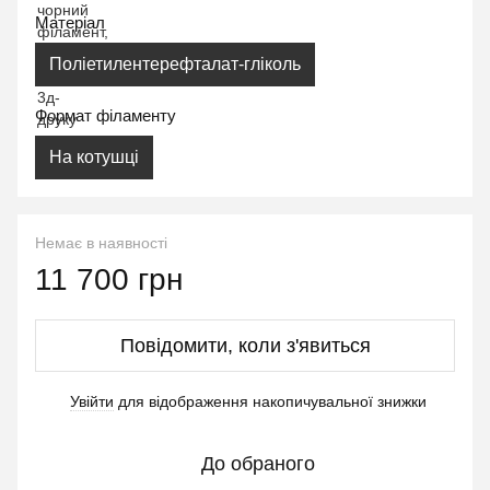
Матеріал
Поліетилентерефталат-гліколь
Формат філаменту
На котушці
Немає в наявності
11 700 грн
Повідомити, коли з'явиться
Увійти
для відображення накопичувальної знижки
%
До обраного