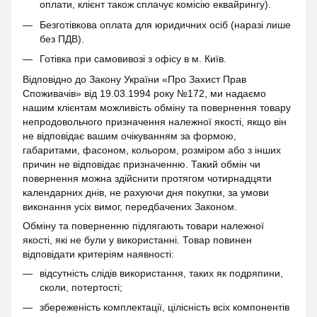
оплати, клієнт також сплачує комісію еквайрингу).
Безготівкова оплата для юридичних осіб (наразі лише
без ПДВ).
Готівка при самовивозі з офісу в м. Київ.
Відповідно до Закону України «Про Захист Прав
Споживачів» від 19.03.1994 року №172, ми надаємо
нашим клієнтам можливість обміну та повернення товару
непродовольчого призначення належної якості, якщо він
не відповідає вашим очікуванням за формою,
габаритами, фасоном, кольором, розміром або з інших
причин не відповідає призначенню. Такий обмін чи
повернення можна здійснити протягом чотирнадцяти
календарних днів, не рахуючи дня покупки, за умови
виконання усіх вимог, передбачених Законом.
Обміну та поверненню підлягають товари належної
якості, які не були у використанні. Товар повинен
відповідати критеріям наявності:
відсутність слідів використання, таких як подряпини,
сколи, потертості;
збереженість комплектації, цілісність всіх компонентів