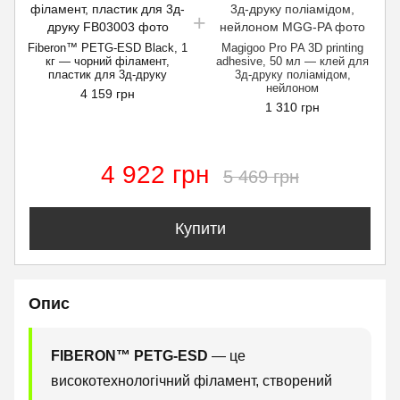
Fiberon™ PETG-ESD Black, 1
Magigoo Pro PA 3D printing
кг — чорний філамент,
adhesive, 50 мл — клей для
пластик для 3д-друку
3д-друку поліамідом,
нейлоном
4 159 грн
1 310 грн
4 922 грн
5 469 грн
Купити
Опис
FIBERON™ PETG-ESD
— це
високотехнологічний філамент, створений