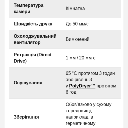
Температура
Кімнатна
камери
Швидкість друку
До 50 мм/с
Охолоджувальний
Вимкнений
вентилятор
Ретракція (Direct
1 мм / 20 мм·с
Drive)
65 °C протягом 3 годин
або рівень 3
Осушування
у
PolyDryer™
протягом
6 год
Обов'язково у сухому
середовищі,
Зберігання
наприклад, в
герметичному