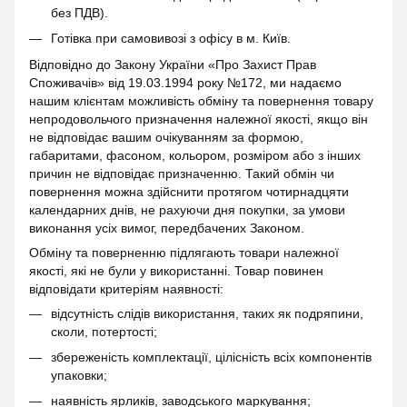
без ПДВ).
Готівка при самовивозі з офісу в м. Київ.
Відповідно до Закону України «Про Захист Прав
Споживачів» від 19.03.1994 року №172, ми надаємо
нашим клієнтам можливість обміну та повернення товару
непродовольчого призначення належної якості, якщо він
не відповідає вашим очікуванням за формою,
габаритами, фасоном, кольором, розміром або з інших
причин не відповідає призначенню. Такий обмін чи
повернення можна здійснити протягом чотирнадцяти
календарних днів, не рахуючи дня покупки, за умови
виконання усіх вимог, передбачених Законом.
Обміну та поверненню підлягають товари належної
якості, які не були у використанні. Товар повинен
відповідати критеріям наявності:
відсутність слідів використання, таких як подряпини,
сколи, потертості;
збереженість комплектації, цілісність всіх компонентів
упаковки;
наявність ярликів, заводського маркування;