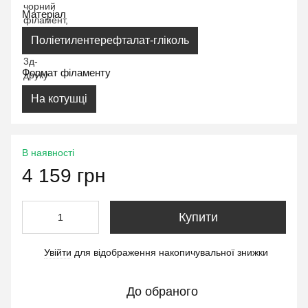
Матеріал
Поліетилентерефталат-гліколь
Формат філаменту
На котушці
В наявності
4 159 грн
Купити
Увійти
для відображення накопичувальної знижки
%
До обраного