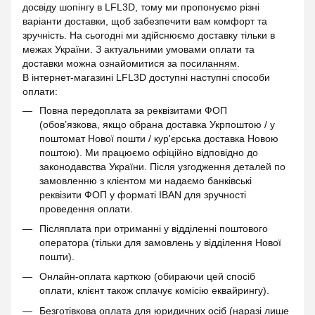
досвіду шопінгу в LFL3D, тому ми пропонуємо різні
варіанти доставки, щоб забезпечити вам комфорт та
зручність. На сьогодні ми здійснюємо доставку тільки в
межах України. З актуальними умовами оплати та
доставки можна ознайомитися за
посиланням
.
В інтернет-магазині LFL3D доступні наступні способи
оплати:
Повна передоплата за реквізитами ФОП
(обов’язкова, якщо обрана доставка Укрпоштою / у
поштомат Нової пошти / кур'єрська доставка Новою
поштою). Ми працюємо офіційно відповідно до
законодавства України. Після узгодження деталей по
замовленню з клієнтом ми надаємо банківські
реквізити ФОП у форматі IBAN для зручності
проведення оплати.
Післяплата при отриманні у відділенні поштового
оператора (тільки для замовлень у відділення Нової
пошти).
Онлайн-оплата карткою (обираючи цей спосіб
оплати, клієнт також сплачує комісію еквайрингу).
Безготівкова оплата для юридичних осіб (наразі лише