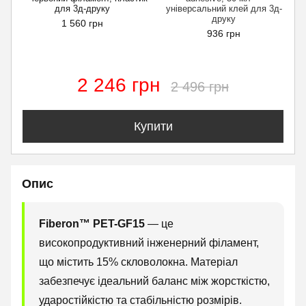
для 3д-друку
універсальний клей для 3д-
друку
1 560 грн
936 грн
2 246 грн
2 496 грн
Купити
Опис
Fiberon™ PET-GF15
— це
високопродуктивний інженерний філамент,
що містить 15% скловолокна. Матеріал
забезпечує ідеальний баланс між жорсткістю,
ударостійкістю та стабільністю розмірів.