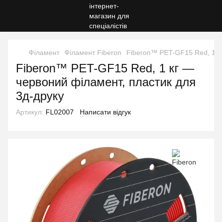
Філамент
Філамент Fiberon
Fiberon™ PET-GF15 Red, 1 кг
Fiberon™ PET-GF15 Red, 1 кг —
червоний філамент, пластик для
3д-друку
Артикул:
FL02007
Написати відгук