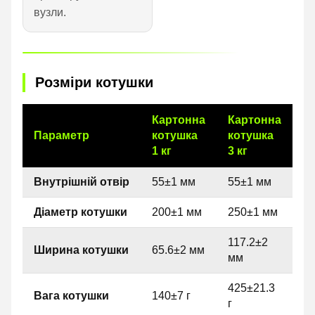
вузли.
Розміри котушки
Картонна
Картонна
Параметр
котушка
котушка
1 кг
3 кг
Внутрішній отвір
55±1 мм
55±1 мм
Діаметр котушки
200±1 мм
250±1 мм
117.2±2
Ширина котушки
65.6±2 мм
мм
425±21.3
Вага котушки
140±7 г
г