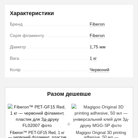
Характеристики
Бренд
Fiberon
Серія філаменту
Fiberon
Діаметр
1,75 мм
Вага
1 кг
Колір
Червоний
Разом дешевше
Fiberon™ PET-GF15 Red, 1 кг
Magigoo Original 3D printing
— червоний філамент, пластик
adhesive, 50 мл —
—