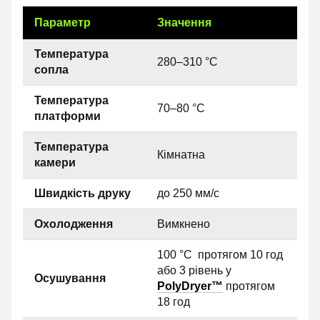
Параметр
Значення
Температура
280–310 °C
сопла
Температура
70–80 °C
платформи
Температура
Кімнатна
камери
Швидкість друку
до 250 мм/с
Охолодження
Вимкнено
100 °C протягом 10 год
або 3 рівень у
Осушування
PolyDryer™
протягом
18 год