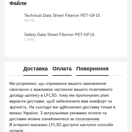
Файли
Technical Data Sheet Fiberon PET-GF15
509 КБ
PDF
Safety Data Sheet Fiberon PET-GF15
2.4 МБ
PDF
Доставка
Оплата
Повернення
Ми розуміємо, що отримання вашого замовлення
своєчасно є важливою частиною вашого позитивного
досвіду шопінгу в LFL3D, тому ми пропонуємо різні
варіанти доставки, щоб забезпечити вам комфорт та
зручність. На сьогодні ми здійснюємо доставку тільки в
межах України. З актуальними умовами оплати та
доставки можна ознайомитися за
посиланням
.
В інтернет-магазині LFL3D доступні наступні способи
оплати: