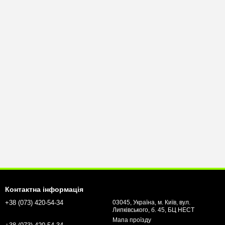
Контактна інформація
+38 (073) 420-54-34
03045, Україна, м. Київ, вул.
Липківського, б. 45, БЦ НЕСТ
Мапа проїзду