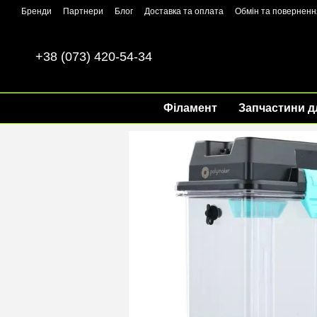
Перейти до основного контенту
Бренди
Партнери
Блог
Доставка та оплата
Обмін та поверненн
+38 (073) 420-54-34
Філамент
Запчастини д