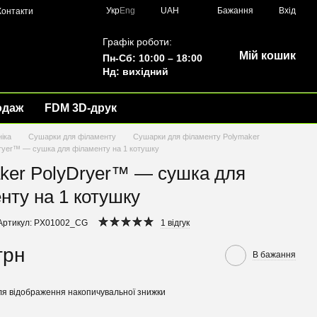
Укр
Eng
UAH
Бажання
Вхід
Контакти
Графік роботи:
Мій кошик
Пн-Сб: 10:00 – 18:00
Нд: вихідний
одаж
FDM 3D-друк
ніка
Сушарки для філаменту
Сушарки для філаменту Polymaker
ryer™ — сушка для філаменту на 1 котушку
ker PolyDryer™ — сушка для
нту на 1 котушку
Артикул: PX01002_CG
1 відгук
грн
В бажання
я відображення накопичувальної знижки