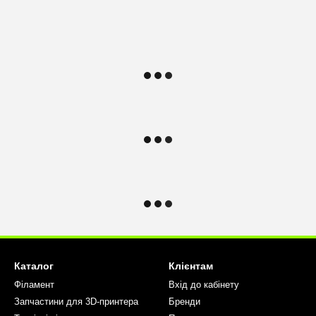
Каталог
Клієнтам
Філамент
Вхід до кабінету
Запчастини для 3D-принтера
Бренди