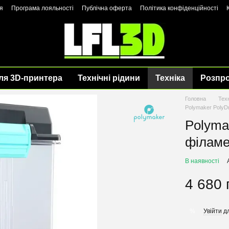
я
Програма лояльності
Публічна оферта
Політика конфіденційності
ля 3D-принтера
Технічні рідини
Техніка
Розпр
Головна
Тех
Polymaker PolyD
Polyma
філаме
В наявності
4 680 
Увійти
дл
%