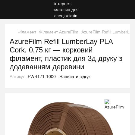
Філамент
Філамент AzureFilm
AzureFilm Refill LumberLa
AzureFilm Refill LumberLay PLA
Cork, 0,75 кг — корковий
філамент, пластик для 3д-друку з
додаванням деревини
Артикул:
FWR171-1000
Написати відгук