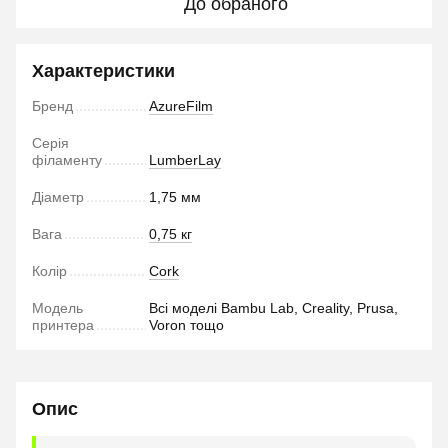
До обраного
Характеристики
Бренд
AzureFilm
Серія
філаменту
LumberLay
Діаметр
1,75 мм
Вага
0,75 кг
Колір
Cork
Модель
Всі моделі Bambu Lab, Creality, Prusa,
принтера
Voron тощо
Опис