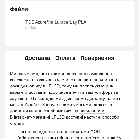
Файли
TDS Azurefilm LumberLay PLA
0.7 МБ
PDF
Доставка
Оплата
Повернення
Ми розуміємо, що отримання вашого замовлення
своєчасно є важливою частиною вашого позитивного
досвіду шопінгу в LFL3D, тому ми пропонуємо різні
варіанти доставки, щоб забезпечити вам комфорт та
зручність. На сьогодні ми здійснюємо доставку тільки в
межах України. З актуальними умовами оплати та
доставки можна ознайомитися за
посиланням
.
В інтернет-магазині LFL3D доступні наступні способи
оплати:
Повна передоплата за реквізитами ФОП
(обов’язкова, якщо обрана доставка Укрпоштою / у