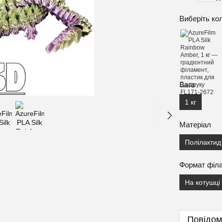
Виберіть ко
Вага
1 кг
Матеріал
Полілактид
Формат філ
На котушці
Повідом