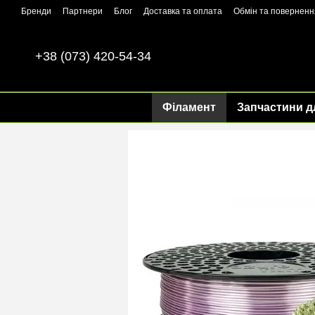
Перейти до основного контенту
Бренди
Партнери
Блог
Доставка та оплата
Обмін та поверненн
+38 (073) 420-54-34
Філамент
Запчастини д