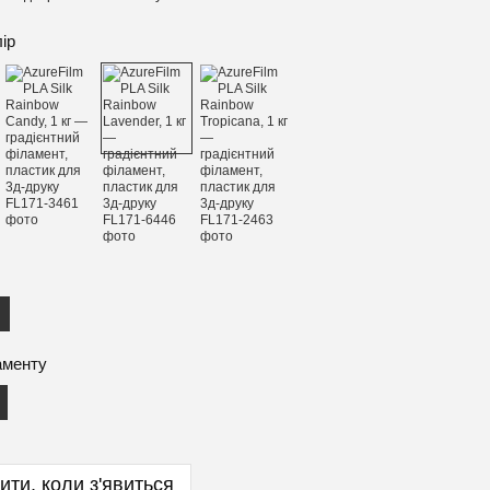
лір
аменту
ити, коли з'явиться