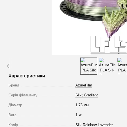
Характеристики
Бренд
AzureFilm
Серія філаменту
Silk; Gradient
Діаметр
1,75 мм
Вага
1 кг
Колір
Silk Rainbow Lavender