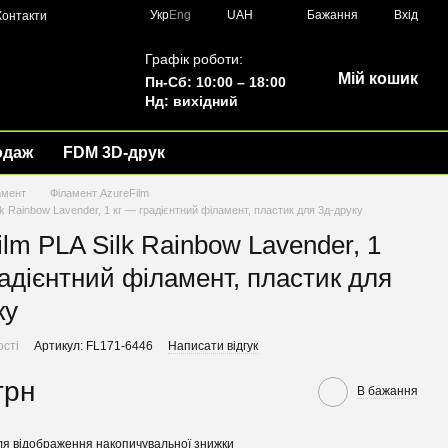
Укр
Eng
UAH
Бажання
Вхід
Контакти
Графік роботи:
Мій кошик
Пн-Сб: 10:00 – 18:00
Нд: вихідний
одаж
FDM 3D-друк
амент
Філамент AzureFilm
lk Rainbow Lavender, 1 кг — градієнтний філамент, пластик для 3д-друку
ilm PLA Silk Rainbow Lavender, 1
радієнтний філамент, пластик для
ку
ості
Артикул: FL171-6446
Написати відгук
грн
В бажання
я відображення накопичувальної знижки