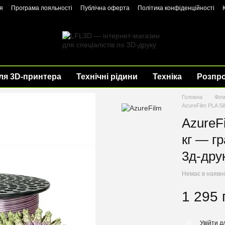
я
Програма лояльності
Публічна оферта
Політика конфіденційності
ля 3D-принтера
Технічні рідини
Техніка
Розпр
Головна
Філ
AzureFilm PLA Si
AzureF
кг — г
3д-дру
Немає в наявн
1 295 
Увійти
дл
%