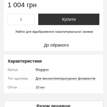
1 004 грн
Купити
Увійти
для відображення накопичувальної знижки
%
До обраного
Характеристики
Бренд
Magigoo
Тип адгезиву
Для високотемпературних філаментів
Обʼєм
10 мл
Разом дешевше