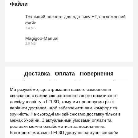
Файли
Технічний паспорт для адгезиву HT, англомовний
файл
PDF
3.4 МБ
Magigoo-Manual
2.9 МБ
PDF
Доставка
Оплата
Повернення
Ми розуміємо, що отримання вашого замовлення
своєчасно є важливою частиною вашого позитивного
досвіду шопінгу в LFL3D, тому ми пропонуємо різні
варіанти доставки, щоб забезпечити вам комфорт та
зручність. На сьогодні ми здійснюємо доставку тільки в
межах України. З актуальними умовами оплати та
доставки можна ознайомитися за
посиланням
.
В інтернет-магазині LFL3D доступні наступні способи