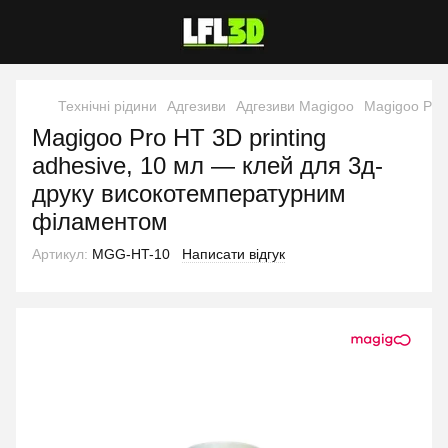
Технічні рідини
Адгезиви
Адгезиви Magigoo
Magigoo Pro
Magigoo Pro HT 3D printing
adhesive, 10 мл — клей для 3д-
друку високотемпературним
філаментом
Артикул:
MGG-HT-10
Написати відгук