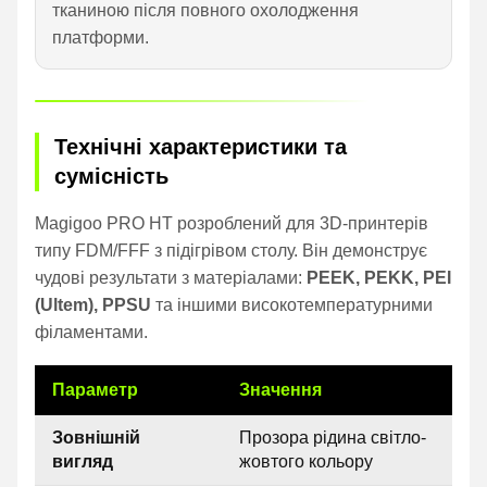
тканиною після повного охолодження
платформи.
Технічні характеристики та
сумісність
Magigoo PRO HT розроблений для 3D-принтерів
типу FDM/FFF з підігрівом столу. Він демонструє
чудові результати з матеріалами:
PEEK, PEKK, PEI
(Ultem), PPSU
та іншими високотемпературними
філаментами.
Параметр
Значення
Зовнішній
Прозора рідина світло-
вигляд
жовтого кольору