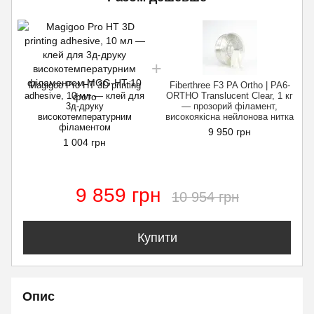
Magigoo Pro HT 3D printing
Fiberthree F3 PA Ortho | PA6-
adhesive, 10 мл — клей для
ORTHO Translucent Clear, 1 кг
3д-друку
— прозорий філамент,
високотемпературним
високоякісна нейлонова нитка
філаментом
9 950 грн
1 004 грн
9 859 грн
10 954 грн
Купити
Опис