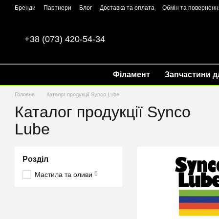
Перейти до основного контенту
Бренди
Партнери
Блог
Доставка та оплата
Обмін та поверненн
+38 (073) 420-54-34
Філамент
Запчастини д
Головна
Каталог продукції Synco Lube
Каталог продукції Synco
Lube
Розділ
6
Мастила та оливи