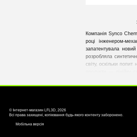
Компанія Synco Chemi
році інженером-мех
запатентувала новий
розробляла синтетичн
світу, оскільки попит
продукти — лінійку с
мастила та олива про
LFL3D є офіційним пар
Мета бренду вже пона
найкращим сервісом.
© Інтернет-магазин LFL3D, 2026
стандарту ISO 9001:20
Всі права захищені, копіювання будь-якого контенту заборонено.
Мобільна версія
Довший термін слу