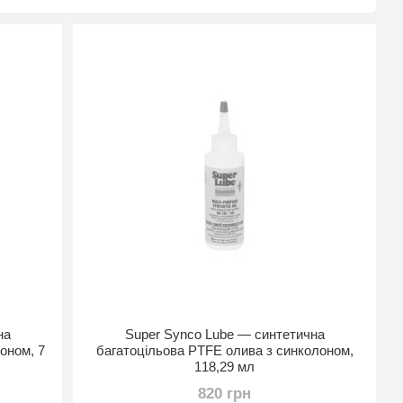
на
Super Synco Lube — синтетична
оном, 7
багатоцільова PTFE олива з синколоном,
118,29 мл
820 грн