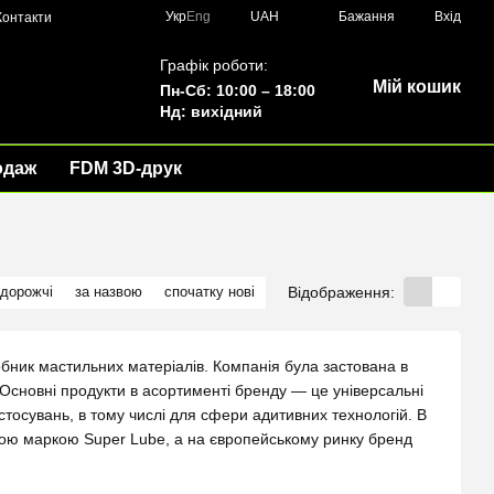
Укр
Eng
UAH
Бажання
Вхід
Контакти
Графік роботи:
Мій кошик
Пн-Сб: 10:00 – 18:00
Нд: вихідний
одаж
FDM 3D-друк
Відображення:
 дорожчі
за назвою
спочатку нові
ник мастильних матеріалів. Компанія була застована в
. Основні продукти в асортименті бренду — це універсальні
астосувань, в тому числі для сфери адитивних технологій. В
ною маркою Super Lube, а на європейському ринку бренд