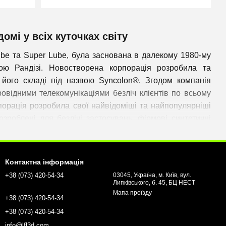
омі у всіх куточках світу
ube та Super Lube, була заснована в далекому 1980-му
ю Рандізі. Новостворена корпорація розробила та
 його складі під назвою Syncolon®. Згодом компанія
ровідними телекомунікаціями безліч клієнтів по всьому
орпорація розробила свої найвідоміші та найпопулярніші
зроблені для безлічі застосувань, фірмові синтетичні
їнах, і Україна не є винятком, адже інтернет-магазин
адавати клієнтам найбезпечніші мастильні матеріали з
Контактна інформація
обництві, а також відповідність галузевим нормам і
+38 (073) 420-54-34
03045, Україна, м. Київ, вул.
Липківського, б. 45, БЦ НЕСТ
 людей в різних країнах та з різних галузей.
Мапа проїзду
+38 (073) 420-54-34
укції
+38 (073) 420-54-34
и на мінеральній основі.
info@lfl3d.com