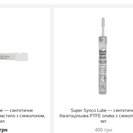
be — синтетичне
Super Synco Lube — синтетич
мастило з синколоном,
багатоцільова PTFE олива з синкол
 мл
мл
 грн
400 грн