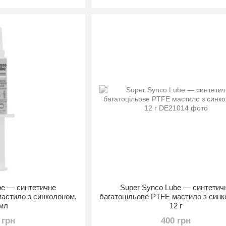
be — синтетичне
Super Synco Lube — синтетич
мастило з синколоном,
багатоцільове PTFE мастило з синк
 мл
12 г
 грн
400 грн