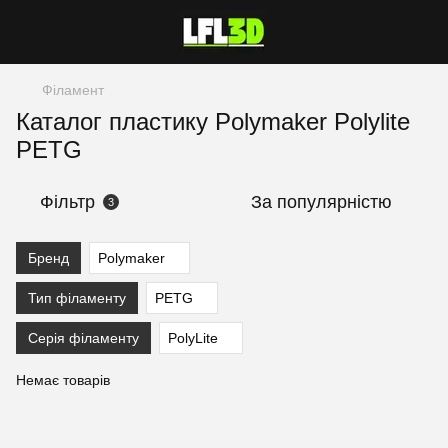
Філамент
Каталог пластику Polymaker Polylite
PETG
Фільтр
За популярністю
3
Бренд
Polymaker
Тип філаменту
PETG
Серія філаменту
PolyLite
Немає товарів