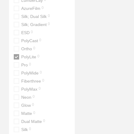
LumberLay
0
AzureFilm
0
Silk; Dual Silk
0
Silk; Gradient
0
ESD
0
PolyCast
0
Ortho
0
PolyLite
0
Pro
0
PolyMide
0
Fiberthree
0
PolyMax
0
Neon
0
Glow
0
Matte
0
Dual Matte
0
Silk