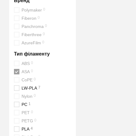
Бренд
0
Polymaker
0
Fiberon
0
Panchroma
0
Fiberthree
0
AzureFilm
Тип філаменту
0
ABS
0
ASA
0
CoPE
7
LW-PLA
0
Nylon
1
PC
0
PET
0
PETG
4
PLA