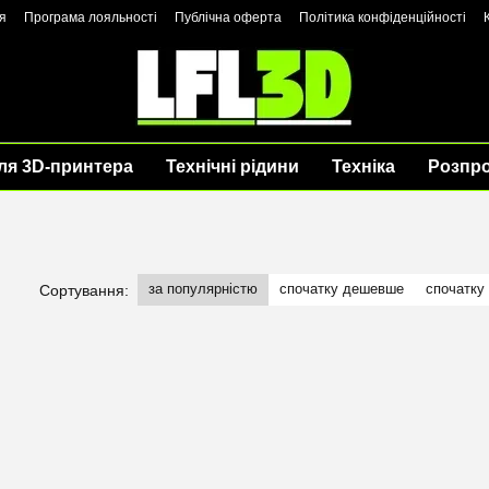
я
Програма лояльності
Публічна оферта
Політика конфіденційності
ля 3D-принтера
Технічні рідини
Техніка
Розпр
за популярністю
спочатку дешевше
спочатку
Сортування: