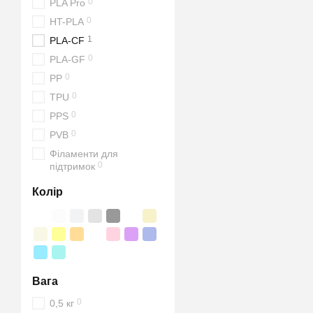
0
PLA Pro
0
HT-PLA
1
PLA-CF
0
PLA-GF
0
PP
0
TPU
0
PPS
0
PVB
Філаменти для
0
підтримок
Колір
Вага
0
0,5 кг