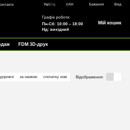
Укр
Eng
UAH
Бажання
Вхід
Контакти
Графік роботи:
Мій кошик
Пн-Сб: 10:00 – 18:00
Нд: вихідний
одаж
FDM 3D-друк
Відображення:
 дорожчі
за назвою
спочатку нові