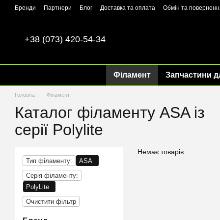
Перейти до основного контенту
Бренди
Партнери
Блог
Доставка та оплата
Обмін та поверненн
+38 (073) 420-54-34
Філамент
Запчастини д
Головна
Філамент
Каталог філаменту ASA із
серії Polylite
Немає товарів
Тип філаменту:
ASA
Серія філаменту:
PolyLite
Очистити фільтр