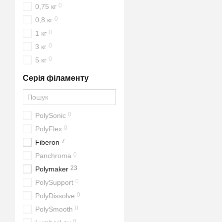
0
0,75 кг
0
0,8 кг
0
1 кг
0
3 кг
0
5 кг
Серія філаменту
0
PolySonic
0
PolyFlex
7
Fiberon
0
Panchroma
23
Polymaker
0
PolySupport
0
PolyDissolve
0
PolySmooth
0