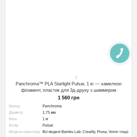
2
Panchroma™ PLA Starlight Pulsar, 1 кг — хамелеон
філамент, пластик для 3д-друку з шиммером
1 560 грн
Бренд
Panchroma
Діаметр
1,75 мм
Вага
1 кг
Колір
Pulsar
Модель принтера
Всі моделі Bambu Lab, Creality, Prusa, Voron тощо