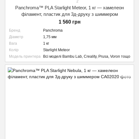
2
Panchroma™ PLA Starlight Meteor, 1 кг — хамелеон
філамент, пластик для 3д-друку з шиммером
1 560 грн
Бренд
Panchroma
Діаметр
1,75 мм
Вага
1 кг
Колір
Starlight Meteor
Модель принтера
Всі моделі Bambu Lab, Creality, Prusa, Voron тощо