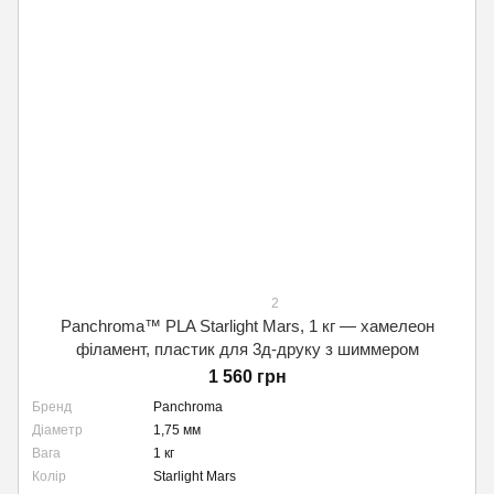
2
Panchroma™ PLA Starlight Mars, 1 кг — хамелеон
філамент, пластик для 3д-друку з шиммером
1 560 грн
Бренд
Panchroma
Діаметр
1,75 мм
Вага
1 кг
Колір
Starlight Mars