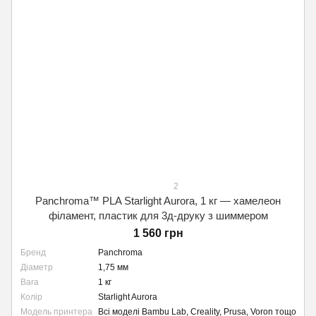
2
Panchroma™ PLA Starlight Aurora, 1 кг — хамелеон
філамент, пластик для 3д-друку з шиммером
1 560 грн
Бренд
Panchroma
Діаметр
1,75 мм
Вага
1 кг
Колір
Starlight Aurora
Модель принтера
Всі моделі Bambu Lab, Creality, Prusa, Voron тощо