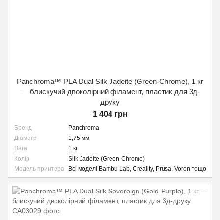
Panchroma™ PLA Dual Silk Jadeite (Green-Chrome), 1 кг
— блискучий двоколірний філамент, пластик для 3д-
друку
1 404 грн
Бренд
Panchroma
Діаметр
1,75 мм
Вага
1 кг
Колір
Silk Jadeite (Green-Chrome)
Модель принтера
Всі моделі Bambu Lab, Creality, Prusa, Voron тощо