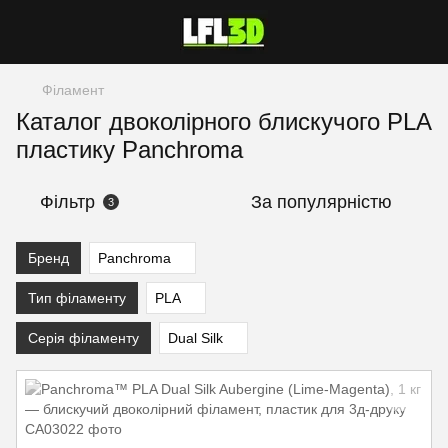
Філамент
Каталог двоколірного блискучого PLA
пластику Panchroma
Фільтр
За популярністю
3
Бренд
Panchroma
Тип філаменту
PLA
Серія філаменту
Dual Silk