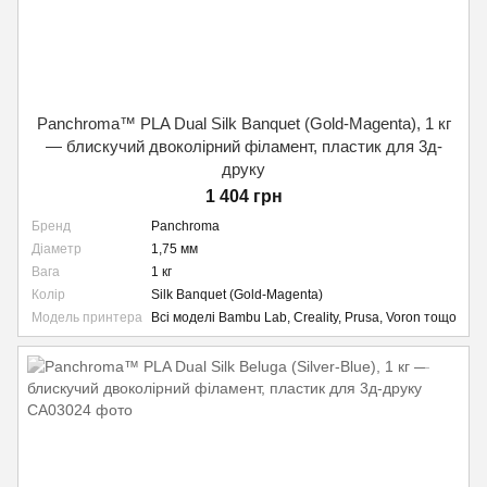
Panchroma™ PLA Dual Silk Banquet (Gold-Magenta), 1 кг
— блискучий двоколірний філамент, пластик для 3д-
друку
1 404 грн
Бренд
Panchroma
Діаметр
1,75 мм
Вага
1 кг
Колір
Silk Banquet (Gold-Magenta)
Модель принтера
Всі моделі Bambu Lab, Creality, Prusa, Voron тощо