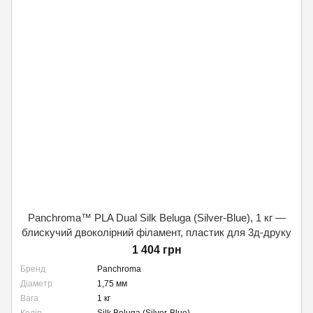
Panchroma™ PLA Dual Silk Beluga (Silver-Blue), 1 кг —
блискучий двоколірний філамент, пластик для 3д-друку
1 404 грн
Бренд
Panchroma
Діаметр
1,75 мм
Вага
1 кг