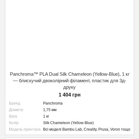
Panchroma™ PLA Dual Silk Chameleon (Yellow-Blue), 1 кг
— блискучий двоколірний філамент, пластик для 3д-
друку
1 404 грн
Бренд
Panchroma
Діаметр
1,75 мм
Вага
1 кг
Колір
Silk Chameleon (Yellow-Blue)
Модель принтера
Всі моделі Bambu Lab, Creality, Prusa, Voron тощо