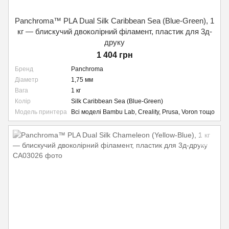
Panchroma™ PLA Dual Silk Caribbean Sea (Blue-Green), 1
кг — блискучий двоколірний філамент, пластик для 3д-
друку
1 404 грн
Бренд
Panchroma
Діаметр
1,75 мм
Вага
1 кг
Колір
Silk Caribbean Sea (Blue-Green)
Модель принтера
Всі моделі Bambu Lab, Creality, Prusa, Voron тощо