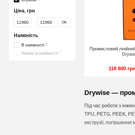
Ціна, грн
Від Ціна, грн
До Ціна, грн
ОК
Наявність
1
В наявності
Промисловий лінійни
0
Немає в наявності
Drywi
119 600 гр
Drywise — про
Під час роботи з інже
TPU, PETG, PEEK, PEKK
екструзії, погіршення