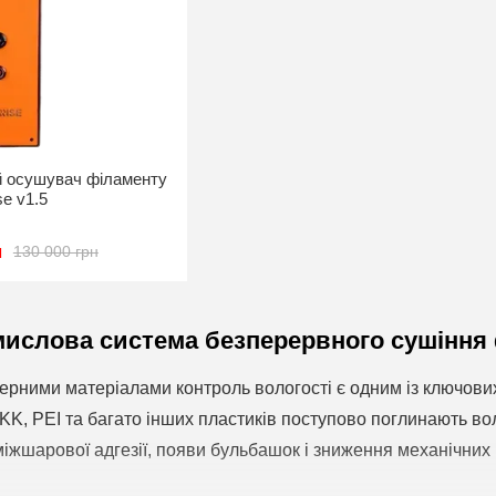
й осушувач філаменту
se v1.5
н
130 000 грн
мислова система безперервного сушіння
нерними матеріалами контроль вологості є одним із ключових
, PEI та багато інших пластиків поступово поглинають вол
 міжшарової адгезії, появи бульбашок і зниження механічних