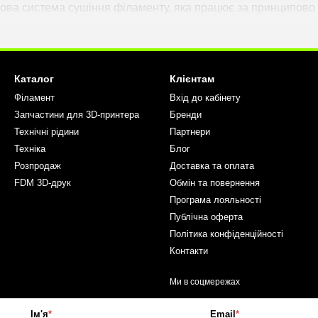
ова система сушіння філаменту, яка працює за принципово 
ього філаменту пристрій осушує лише ту його ділянку, яка 
мального стану без тривалого попереднього сушіння, а дру
Каталог
Клієнтам
Філамент
Вхід до кабінету
Drywise
Запчастини для 3D-принтера
Бренди
Технічні рідини
Партнери
них сушарок, система працює безпосередньо в процесі друку.
Техніка
Блог
зних матеріалів забезпечують стабільні умови сушіння незале
Розпродаж
Доставка та оплата
х циклів нагрівання всієї котушки, що особливо важливо дл
FDM 3D-друк
Обмін та повернення
Програма лояльності
тивний під час роботи з матеріалами, чутливими до вологи,
Публічна оферта
Політика конфіденційності
);
Контакти
Ми в соцмережах
Ім'я
*
Email
*