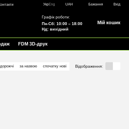
Укр
Eng
UAH
Бажання
Вхід
Контакти
Графік роботи:
Мій кошик
Пн-Сб: 10:00 – 18:00
Нд: вихідний
одаж
FDM 3D-друк
Відображення:
 дорожчі
за назвою
спочатку нові