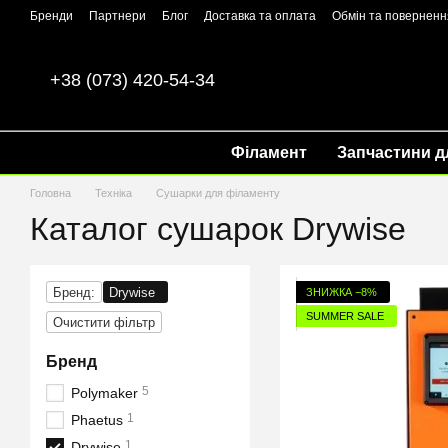
Перейти до основного контенту
Бренди
Партнери
Блог
Доставка та оплата
Обмін та поверненн
+38 (073) 420-54-34
Філамент
Запчастини д
Головна
Техніка
Сушарки для філаменту
Каталог сушарок Drywise
Бренд:
Drywise
ЗНИЖКА −8%
SUMMER SALE
Очистити фільтр
Бренд
5
Polymaker
1
Phaetus
1
Drywise