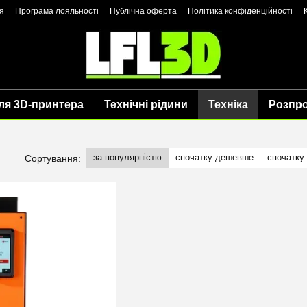
я
Програма лояльності
Публічна оферта
Політика конфіденційності
ля 3D-принтера
Технічні рідини
Техніка
Розпр
за популярністю
спочатку дешевше
спочатку
Сортування: