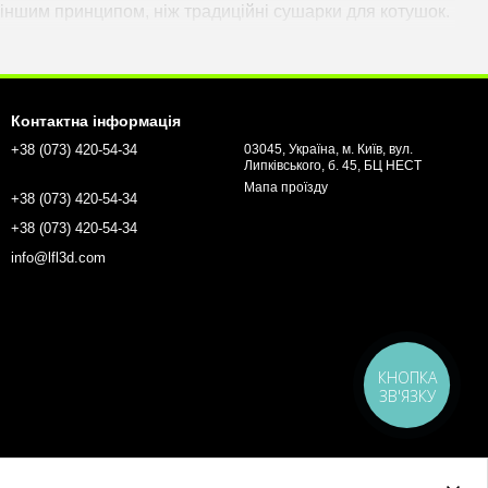
іншим принципом, ніж традиційні сушарки для котушок.
безпосередньо подається до 3D-принтера. Завдяки цьому
к можна розпочинати практично одразу.
Контактна інформація
+38 (073) 420-54-34
03045, Україна, м. Київ, вул.
Липківського, б. 45, БЦ НЕСТ
Мапа проїзду
+38 (073) 420-54-34
 Замкнений контур із десикантом, вбудовані датчики та
+38 (073) 420-54-34
жно від тривалості друку. Такий підхід також допомагає
info@lfl3d.com
я дорогих інженерних полімерів.
 зокрема:
КНОПКА
ЗВ'ЯЗКУ