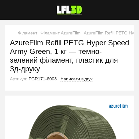
Філамент
Філамент AzureFilm
AzureFilm Refill PETG Hyp
AzureFilm Refill PETG Hyper Speed
Army Green, 1 кг — темно-
зелений філамент, пластик для
3д-друку
Артикул:
FGR171-6003
Написати відгук