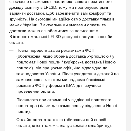
своєчасно є важливою частиною вашого позитивного
досвіду шопінгу в LFL3D, тому ми пропонуємо різні
варіанти доставки, щоб забезпечити вам комфорт та
зручність. На сьогодні ми здійснюємо доставку тільки в
межах України. З актуальними умовами оплати та
доставки можна ознайомитися за
посиланням
.
В інтернет-магазині LFL3D доступні наступні способи
оплати:
Повна передоплата за реквізитами ФОП
(обов’язкова, якщо обрана доставка Укрпоштою / у
поштомат Нової пошти / кур'єрська доставка Новою
поштою). Ми працюємо офіційно відповідно до
законодавства України. Після узгодження деталей по
замовленню з клієнтом ми надаємо банківські
реквізити ФОП у форматі IBAN для зручності
проведення оплати.
Післяплата при отриманні у відділенні поштового
оператора (тільки для замовлень у відділення Нової
пошти).
Онлайн-оплата карткою (обираючи цей спосіб
оплати, клієнт також сплачує комісію еквайрингу).