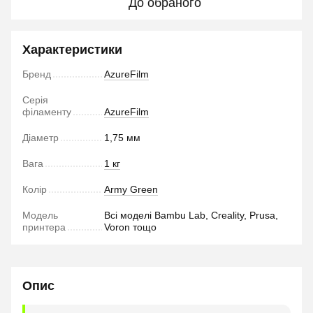
До обраного
Характеристики
Бренд
AzureFilm
Серія
філаменту
AzureFilm
Діаметр
1,75 мм
Вага
1 кг
Колір
Army Green
Модель
Всі моделі Bambu Lab, Creality, Prusa,
принтера
Voron тощо
Опис