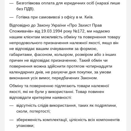
Безготівкова оплата для юридичних осіб (наразі лише
без ПДВ).
Готівка при самовивозі з офісу в м. Київ.
Відповідно до Закону України «Про Захист Прав
Споживачів» від 19.03.1994 року №172, ми надаємо
нашим клієнтам можливість обміну та повернення товару
непродовольчого призначення належної якості, якщо він
не відповідає вашим очікуванням за формою,
габаритами, фасоном, кольором, розміром або з інших
причин не відповідає призначенню. Такий обмін чи
повернення можна здійснити протягом чотирнадцяти
календарних днів, не рахуючи дня покупки, за умови
виконання усіх вимог, передбачених Законом.
Обміну та поверненню підлягають товари належної
якості, які не були у використанні. Товар повинен
відповідати критеріям наявності:
відсутність слідів використання, таких як подряпини,
сколи, потертості;
збереженість комплектації, цілісність всіх компонентів
упаковки;