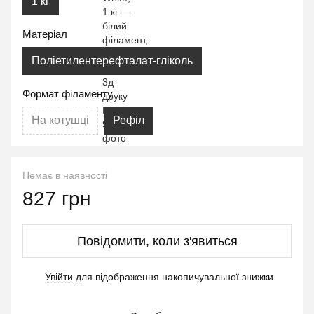
1 кг
Матеріал
Поліетилентерефталат-гліколь
Формат філаменту
На котушці
Рефіл
Немає в наявності
827 грн
Повідомити, коли з'явиться
Увійти
для відображення накопичувальної знижки
%